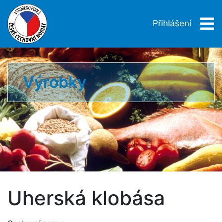
Přihlášení
Výrobky
Uherská klobása