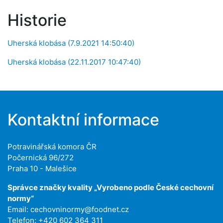
Historie
Uherská klobása (7.9.2021 14:50:40)
Uherská klobása (22.11.2017 10:47:40)
Kontaktní informace
Potravinářská komora ČR
Počernická 96/272
Praha 10 - Malešice
Správce značky kvality „Vyrobeno podle České cechovní
normy“
Email:
cechovninormy@foodnet.cz
Telefon: +420 602 364 311