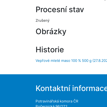
Procesní stav
Zrušený
Obrázky
Historie
Vepřové mleté maso 100 % 500 g (27.8.20
Kontaktní informac
Potravinářská komora ČR
Počernická 96/272