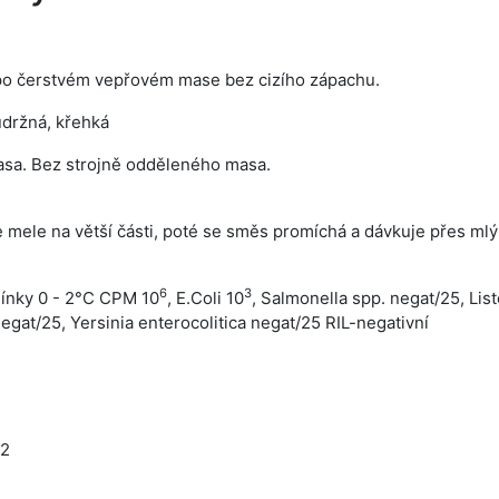
po čerstvém vepřovém mase bez cizího zápachu.
udržná, křehká
sa. Bez strojně odděleného masa.
mele na větší části, poté se směs promíchá a dávkuje přes mlýn
6
3
ínky 0 - 2°C CPM 10
, E.Coli 10
, Salmonella spp. negat/25, Li
gat/25, Yersinia enterocolitica negat/25 RIL-negativní
02