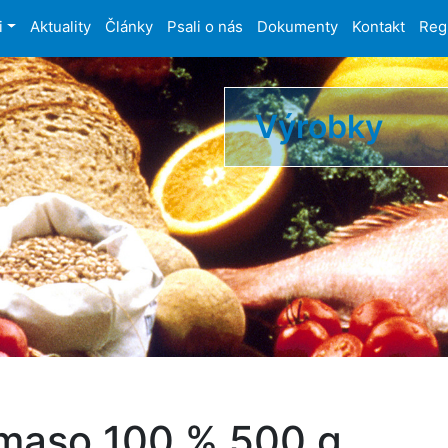
i
Aktuality
Články
Psali o nás
Dokumenty
Kontakt
Reg
Výrobky
 maso 100 % 500 g