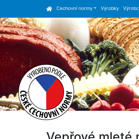
Cechovní normy
Výrobky
Výrobc
Vepřové mleté