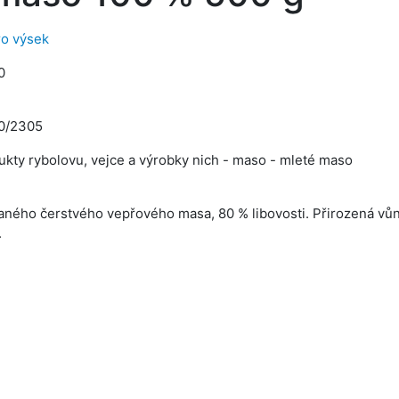
o výsek
0
0/2305
ukty rybolovu, vejce a výrobky nich - maso - mleté maso
ného čerstvého vepřového masa, 80 % libovosti. Přirozená vůn
.