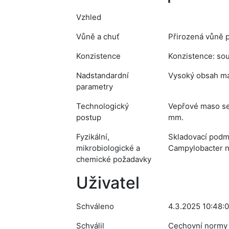
Vzhled
Vůně a chuť
Přirozená vůně 
Konzistence
Konzistence: so
Nadstandardní
Vysoký obsah ma
parametry
Technologický
Vepřové maso se 
postup
mm.
Fyzikální,
Skladovací podm
mikrobiologické a
Campylobacter ne
chemické požadavky
Uživatel
Schváleno
4.3.2025 10:48:
Schválil
Cechovní normy