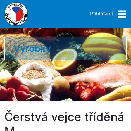
Přihlášení
Výrobky
Čerstvá vejce tříděná
M