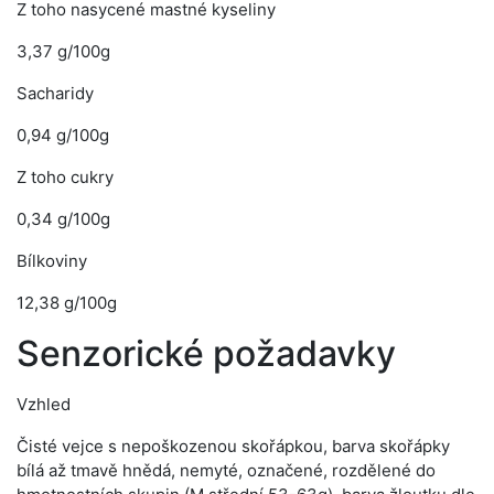
Z toho nasycené mastné kyseliny
3,37 g/100g
Sacharidy
0,94 g/100g
Z toho cukry
0,34 g/100g
Bílkoviny
12,38 g/100g
Senzorické požadavky
Vzhled
Čisté vejce s nepoškozenou skořápkou, barva skořápky
bílá až tmavě hnědá, nemyté, označené, rozdělené do