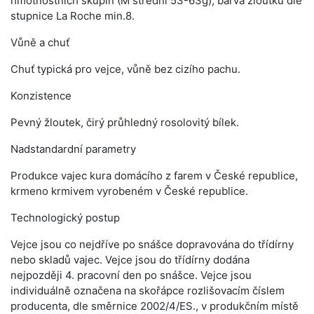
hmotnostních skupin (M střední 53-63g), barva žloutku dle
stupnice La Roche min.8.
Vůně a chuť
Chuť typická pro vejce, vůně bez cizího pachu.
Konzistence
Pevný žloutek, čirý průhledný rosolovitý bílek.
Nadstandardní parametry
Produkce vajec kura domácího z farem v České republice,
krmeno krmivem vyrobeném v České republice.
Technologický postup
Vejce jsou co nejdříve po snášce dopravována do třídírny
nebo skladů vajec. Vejce jsou do třídírny dodána
nejpozději 4. pracovní den po snášce. Vejce jsou
individuálně označena na skořápce rozlišovacím číslem
producenta, dle směrnice 2002/4/ES., v produkčním místě