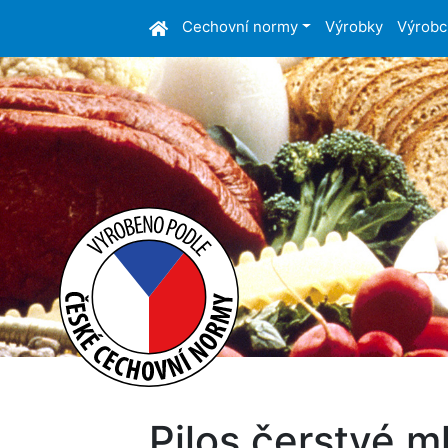
Cechovní normy
Výrobky
Výrobc
Pilos čerstvé m