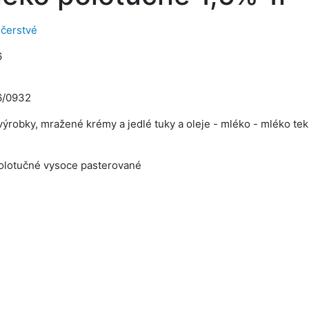
čerstvé
6
6/0932
ýrobky, mražené krémy a jedlé tuky a oleje - mléko - mléko tek
olotučné vysoce pasterované