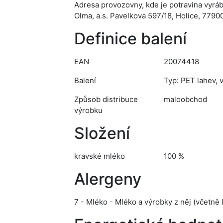
Adresa provozovny, kde je potravina vyrá
Olma, a.s. Pavelkova 597/18, Holice, 779
Definice balení
EAN
20074418
Balení
Typ: PET lahev, ve
Způsob distribuce
maloobchod
výrobku
Složení
kravské mléko
100 %
Alergeny
7 - Mléko - Mléko a výrobky z něj (včetně 