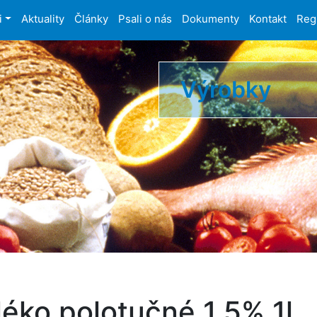
i
Aktuality
Články
Psali o nás
Dokumenty
Kontakt
Reg
Výrobky
léko polotučné 1,5% 1l