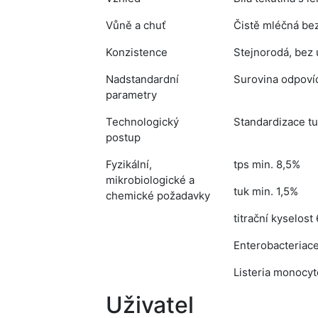
Vůně a chuť
Čistě mléčná bez
Konzistence
Stejnorodá, bez
Nadstandardní
Surovina odpoví
parametry
Technologický
Standardizace tu
postup
Fyzikální,
tps min. 8,5%
mikrobiologické a
tuk min. 1,5%
chemické požadavky
titrační kyselost
Enterobacteriac
Listeria monocy
Uživatel