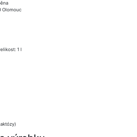
běna
00 Olomouc
likost: 1 l
laktózy)