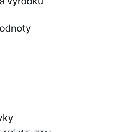
a výrobku
hodnoty
vky
lehce nažloutlým odstínem