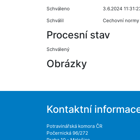
Schváleno
3.6.2024 11:31:2
Schválil
Cechovní normy
Procesní stav
Schválený
Obrázky
Kontaktní informac
Potravinářská komora ČR
Počernická 96/272
Praha 10 - Malešice