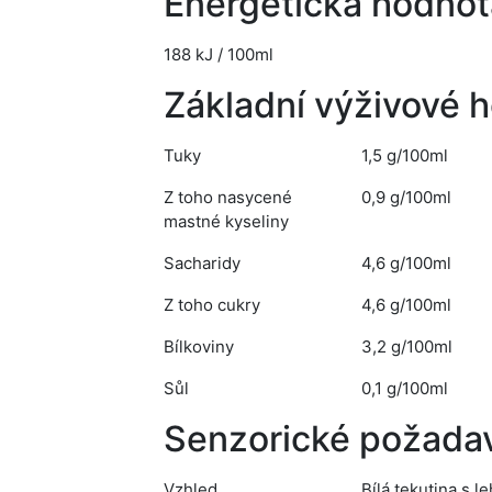
Energetická hodnot
188 kJ / 100ml
Základní výživové 
Tuky
1,5 g/100ml
Z toho nasycené
0,9 g/100ml
mastné kyseliny
Sacharidy
4,6 g/100ml
Z toho cukry
4,6 g/100ml
Bílkoviny
3,2 g/100ml
Sůl
0,1 g/100ml
Senzorické požada
Vzhled
Bílá tekutina s 