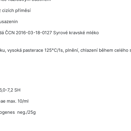
 cizích příměsí
 usazenin
dá ČCN 2016-03-18-0127 Syrové kravské mléko
ku, vysoká pasterace 125°C/1s, plnění, chlazení během celého s
 6,0-7,2 SH
eae max. 10/ml
togenes neg./25g