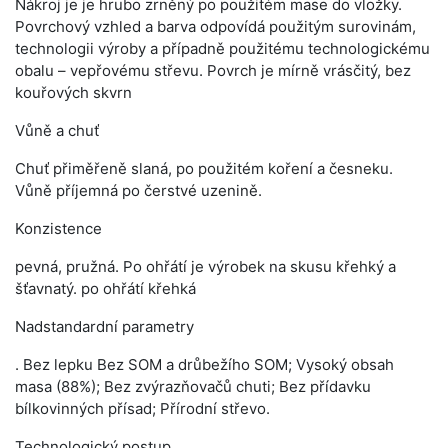
Nákroj je je hrubo zrněný po použitém mase do vložky.
Povrchový vzhled a barva odpovídá použitým surovinám,
technologii výroby a případně použitému technologickému
obalu – vepřovému střevu. Povrch je mírně vrásčitý, bez
kouřových skvrn
Vůně a chuť
Chuť přiměřeně slaná, po použitém koření a česneku.
Vůně příjemná po čerstvé uzenině.
Konzistence
pevná, pružná. Po ohřátí je výrobek na skusu křehký a
šťavnatý. po ohřátí křehká
Nadstandardní parametry
. Bez lepku Bez SOM a drůbežího SOM; Vysoký obsah
masa (88%); Bez zvýrazňovačů chuti; Bez přídavku
bílkovinných přísad; Přírodní střevo.
Technologický postup