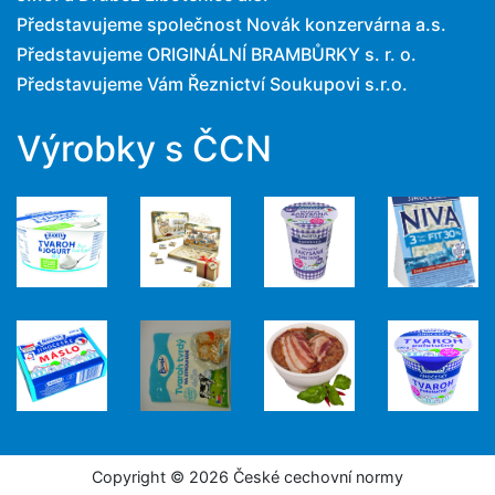
Představujeme společnost Novák konzervárna a.s.
Představujeme ORIGINÁLNÍ BRAMBŮRKY s. r. o.
Představujeme Vám Řeznictví Soukupovi s.r.o.
Výrobky s ČCN
Copyright © 2026 České cechovní normy