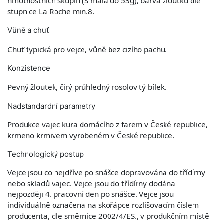
hmotnostních skupin (S malá do 53g), barva žloutku dle
stupnice La Roche min.8.
Vůně a chuť
Chuť typická pro vejce, vůně bez cizího pachu.
Konzistence
Pevný žloutek, čirý průhledný rosolovitý bílek.
Nadstandardní parametry
Produkce vajec kura domácího z farem v České republice,
krmeno krmivem vyrobeném v České republice.
Technologický postup
Vejce jsou co nejdříve po snášce dopravována do třídírny
nebo skladů vajec. Vejce jsou do třídírny dodána
nejpozději 4. pracovní den po snášce. Vejce jsou
individuálně označena na skořápce rozlišovacím číslem
producenta, dle směrnice 2002/4/ES., v produkčním místě