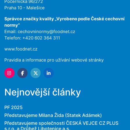
Počernická 96/272
Praha 10 - Malešice
Správce značky kvality „Vyrobeno podle České cechovní
normy“
Email:
cechovninormy@foodnet.cz
Telefon: +420 602 364 311
www.foodnet.cz
Pravidla a informace pro užívání webové stránky
Nejnovější články
PF 2025
Představujeme Milana Žida (Statek Adámek)
Představujeme společnosti ČESKÁ VEJCE CZ PLUS
s.r.o. a Drůbež Libotenice a.s.