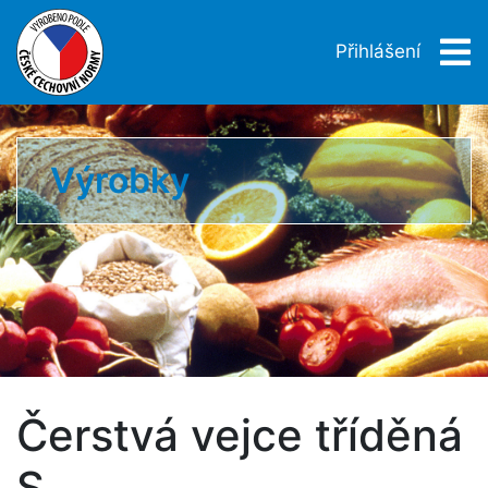
Přihlášení
Výrobky
Čerstvá vejce tříděná
S