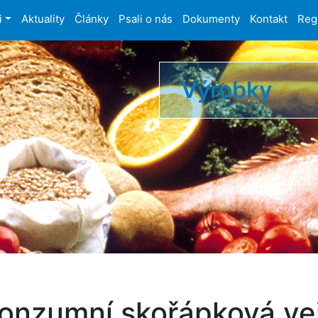
i
Aktuality
Články
Psali o nás
Dokumenty
Kontakt
Reg
Výrobky
konzumní skořápková ve