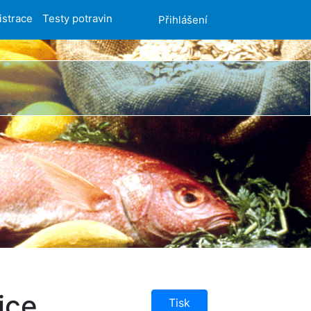
istrace
Testy potravin
Přihlášení
jce
Tisk