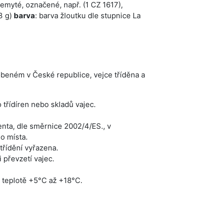
emyté, označené, např. (1 CZ 1617),
3 g)
barva
: barva žloutku dle stupnice La
beném v České republice, vejce tříděna a
třídíren nebo skladů vajec.
nta, dle směrnice 2002/4/ES., v
o místa.
třídění vyřazena.
i převzetí vajec.
 teplotě +5°C až +18°C.