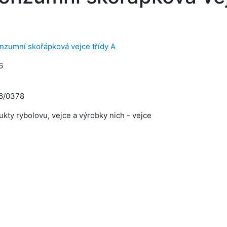
nzumní skořápková vejce třídy A
6
6/0378
ukty rybolovu, vejce a výrobky nich - vejce