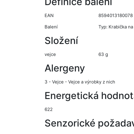
Definice balení
EAN
8594013180078
Balení
Typ: Krabička na
Složení
vejce
63 g
Alergeny
3 - Vejce - Vejce a výrobky z nich
Energetická hodnot
622
Senzorické požada