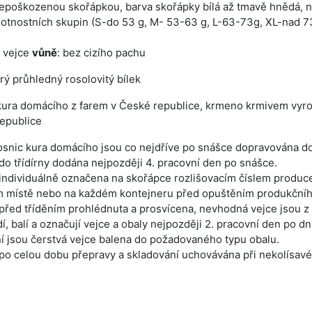
 nepoškozenou skořápkou, barva skořápky bílá až tmavě hnědá, n
otnostních skupin (S-do 53 g, M- 53-63 g, L-63-73g, XL-nad 7
o vejce
vůně
: bez cizího pachu
rý průhledný rosolovitý bílek
kura domácího z farem v České republice, krmeno krmivem vyro
epublice
osnic kura domácího jsou co nejdříve po snášce dopravována do 
do třídírny dodána nejpozději 4. pracovní den po snášce.
 individuálně označena na skořápce rozlišovacím číslem produce
 místě nebo na každém kontejneru před opuštěním produkčníh
před tříděním prohlédnuta a prosvícena, nevhodná vejce jsou z 
ídí, balí a označují vejce a obaly nejpozději 2. pracovní den po dn
ní jsou čerstvá vejce balena do požadovaného typu obalu.
 po celou dobu přepravy a skladování uchovávána při nekolísavé