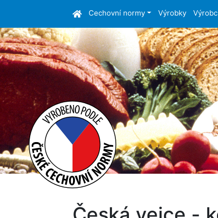
Cechovní normy
Výrobky
Výrobc
Česká vejce - 