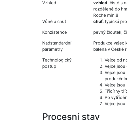
Vzhled
vzhled
: čisté s
rozdělené do hm
Roche min.8
Vůně a chuť
chuť
: typická pr
Konzistence
pevný žloutek, či
Nadstandardní
Produkce vajec 
parametry
balena v České r
Technologický
Vejce od n
postup
Vejce jsou 
Vejce jsou
produkčním
Vejce jsou 
Třídírny tř
Po vytřídě
Vejce jsou
Procesní stav