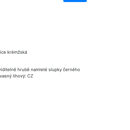
čice krémžská
viditelně hrubě namleté slupky černého
vasný lihový: CZ