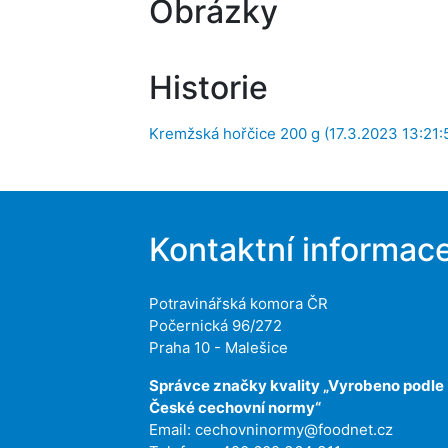
Obrázky
Historie
Kremžská hořčice 200 g (17.3.2023 13:21:
Kontaktní informac
Potravinářská komora ČR
Počernická 96/272
Praha 10 - Malešice
Správce značky kvality „Vyrobeno podle
České cechovní normy“
Email:
cechovninormy@foodnet.cz