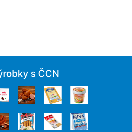
ýrobky s ČCN