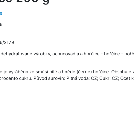
e
6
6/2179
l, dehydratované výrobky, ochucovadla a hořčice - hořčice - hoř
 je vyráběna ze směsi bílé a hnědé (černé) hořčice. Obsahuje 
procento cukru. Původ surovin: Pitná voda: CZ; Cukr: CZ; Ocet k