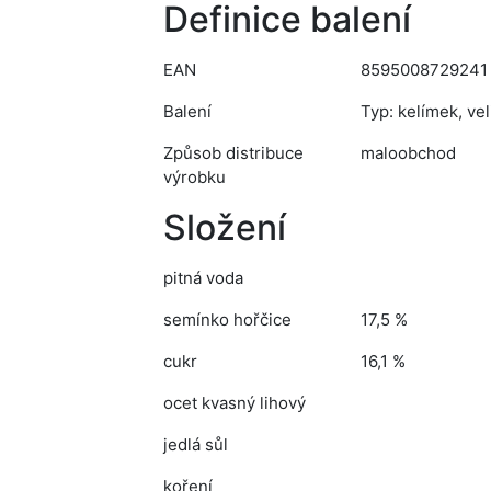
Definice balení
EAN
8595008729241
Balení
Typ: kelímek, vel
Způsob distribuce
maloobchod
výrobku
Složení
pitná voda
semínko hořčice
17,5 %
cukr
16,1 %
ocet kvasný lihový
jedlá sůl
koření