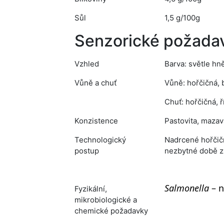
Sůl
1,5 g/100g
Senzorické požada
Vzhled
Barva: světle h
Vůně a chuť
Vůně: hořčičná, 
Chuť: hořčičná, ř
Konzistence
Pastovita, mazav
Technologický
Nadrcené hořčič
postup
nezbytné době zr
Salmonella
– n
Fyzikální,
mikrobiologické a
chemické požadavky