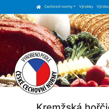
Cechovní normy
Výrobky
Výrobc
Kremžská hořči