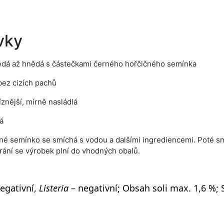
vky
nědá až hnědá s částečkami černého hořčičného semínka
bez cizích pachů
íznější, mírně nasládlá
á
né semínko se smíchá s vodou a dalšími ingrediencemi. Poté s
ání se výrobek plní do vhodných obalů.
egativní,
Listeria
– negativní;
Obsah soli max. 1,6 %; 