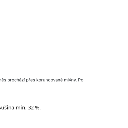
měs prochází přes korundované mlýny. Po
Sušina min. 32 %.