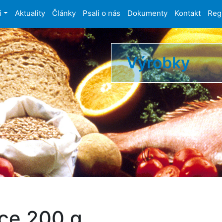
i
Aktuality
Články
Psali o nás
Dokumenty
Kontakt
Reg
Výrobky
ce 200 g