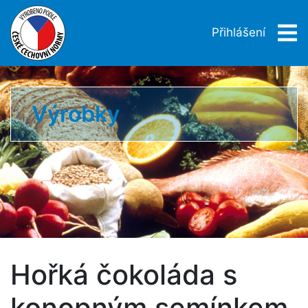
Přihlášení
Výrobky
Hořká čokoláda s
konopným semínkem