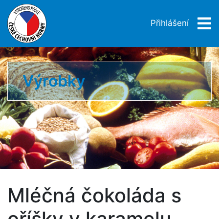
Přihlášení
Výrobky
Mléčná čokoláda s
oříšky v karamelu