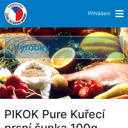
Přihlášení
Výrobky
PIKOK Pure Kuřecí
prsní šunka 100g