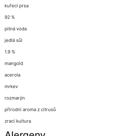
kuřecí prsa
92 %
pitná voda
jedlá sůl
1.9 %
mangold
acerola
mrkev
rozmarýn
přírodní aroma z citrusů
zrací kultura
Alergeny