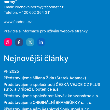
normy“
Email:
cechovninormy@foodnet.cz
Telefon: +420 602 364 311
www.foodnet.cz
Pravidla a informace pro užívání webové stránky
Nejnovější články
PF 2025
Představujeme Milana Žida (Statek Adámek)
Představujeme společnosti ČESKÁ VEJCE CZ PLUS
s.r.o. a Drůbež Libotenice a.s.
Představujeme společnost Novák konzervárna a.s.
Představujeme ORIGINÁLNÍ BRAMBŮRKY s. r. o.
Představujeme Vám Řeznictví Soukupovi s.r.o.