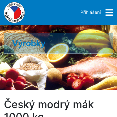
Přihlášení
Výrobky
Český modrý mák
1000 kg