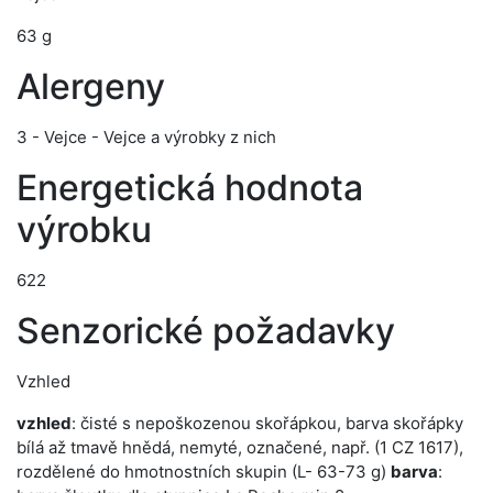
63 g
Alergeny
3 - Vejce - Vejce a výrobky z nich
Energetická hodnota
výrobku
622
Senzorické požadavky
Vzhled
vzhled
: čisté s nepoškozenou skořápkou, barva skořápky
bílá až tmavě hnědá, nemyté, označené, např. (1 CZ 1617),
rozdělené do hmotnostních skupin (L- 63-73 g)
barva
: