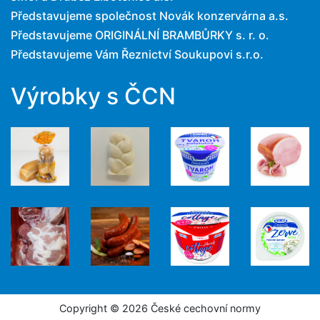
Představujeme společnost Novák konzervárna a.s.
Představujeme ORIGINÁLNÍ BRAMBŮRKY s. r. o.
Představujeme Vám Řeznictví Soukupovi s.r.o.
Výrobky s ČCN
Copyright © 2026 České cechovní normy