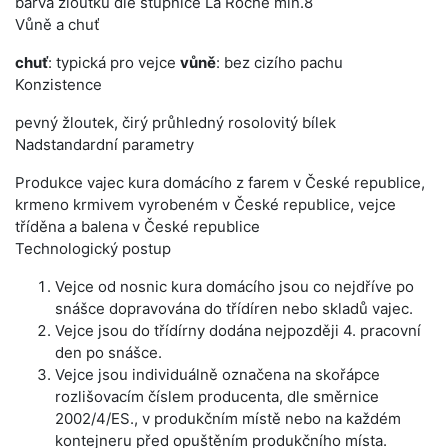
barva žloutku dle stupnice La Roche min.8
Vůně a chuť
chuť
: typická pro vejce
vůně
: bez cizího pachu
Konzistence
pevný žloutek, čirý průhledný rosolovitý bílek
Nadstandardní parametry
Produkce vajec kura domácího z farem v České republice,
krmeno krmivem vyrobeném v České republice, vejce
tříděna a balena v České republice
Technologický postup
Vejce od nosnic kura domácího jsou co nejdříve po
snášce dopravována do třídíren nebo skladů vajec.
Vejce jsou do třídírny dodána nejpozději 4. pracovní
den po snášce.
Vejce jsou individuálně označena na skořápce
rozlišovacím číslem producenta, dle směrnice
2002/4/ES., v produkčním místě nebo na každém
kontejneru před opuštěním produkčního místa.