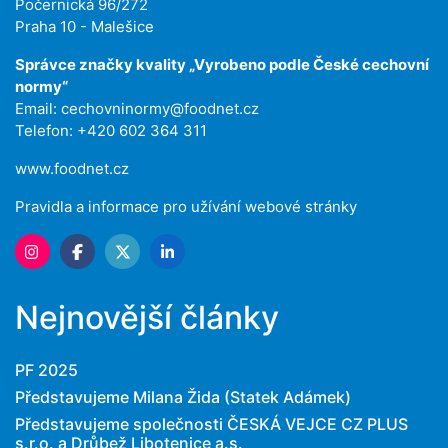
Počernická 96/272
Praha 10 - Malešice
Správce značky kvality „Vyrobeno podle České cechovní
normy“
Email:
cechovninormy@foodnet.cz
Telefon: +420 602 364 311
www.foodnet.cz
Pravidla a informace pro užívání webové stránky
Nejnovější články
PF 2025
Představujeme Milana Žida (Statek Adámek)
Představujeme společnosti ČESKÁ VEJCE CZ PLUS
s.r.o. a Drůbež Libotenice a.s.