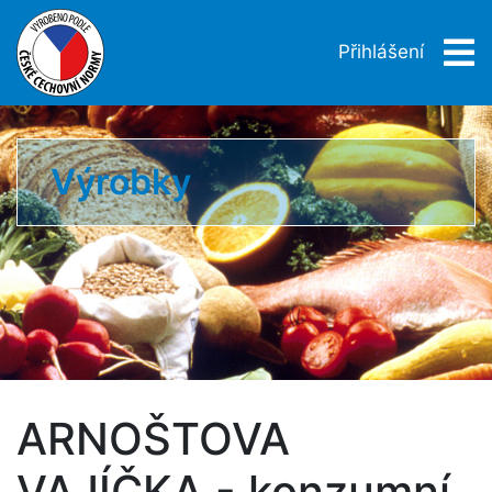
Přihlášení
Výrobky
ARNOŠTOVA
VAJÍČKA - konzumní