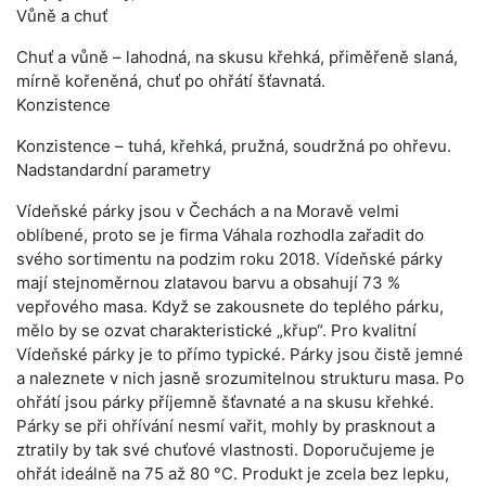
Vůně a chuť
Chuť a vůně – lahodná, na skusu křehká, přiměřeně slaná,
mírně kořeněná, chuť po ohřátí šťavnatá.
Konzistence
Konzistence – tuhá, křehká, pružná, soudržná po ohřevu.
Nadstandardní parametry
Vídeňské párky jsou v Čechách a na Moravě velmi
oblíbené, proto se je firma Váhala rozhodla zařadit do
svého sortimentu na podzim roku 2018. Vídeňské párky
mají stejnoměrnou zlatavou barvu a obsahují 73 %
vepřového masa. Když se zakousnete do teplého párku,
mělo by se ozvat charakteristické „křup“. Pro kvalitní
Vídeňské párky je to přímo typické. Párky jsou čistě jemné
a naleznete v nich jasně srozumitelnou strukturu masa. Po
ohřátí jsou párky příjemně šťavnaté a na skusu křehké.
Párky se při ohřívání nesmí vařit, mohly by prasknout a
ztratily by tak své chuťové vlastnosti. Doporučujeme je
ohřát ideálně na 75 až 80 °C. Produkt je zcela bez lepku,