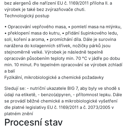
bez alergenů dle nařízení EU č. 1169/2011 příloha II. a
výrobek je také bez zvýrazňovače chuti.
Technologický postup
• Opracování vepřového masa, • pomletí masa na mlýnku,
• překlopení masa do kutru, • přidání šupinkového ledu,
soli, koření a aroma, • promíchání díla. Dále je surovina
narážena do kolagenních střívek, nožičky párků jsou
stejnoměrně velké. Výrobek je následně tepelně
opracován působením teploty min. 70 °C v jádře po dobu
min. 10 minut. Po tepelném opracování se výrobek zchladí
a balí
Fyzikální, mikrobiologické a chemické požadavky
Sledují se: - nutriční ukazatele BIG 7, aby byly ve shodě s
údaji na etiketě, - benzo(a)pyren, - přítomnost lepku. Dále
se provádí běžné chemické a mikrobiologické vyšetření
dle platné legislativy EU č. 1169/2011 a č. 2073/2005 v
platném znění
Procesní stav