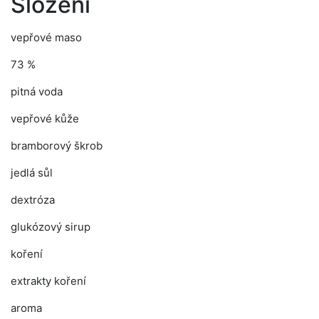
Složení
vepřové maso
73 %
pitná voda
vepřové kůže
bramborový škrob
jedlá sůl
dextróza
glukózový sirup
koření
extrakty koření
aroma