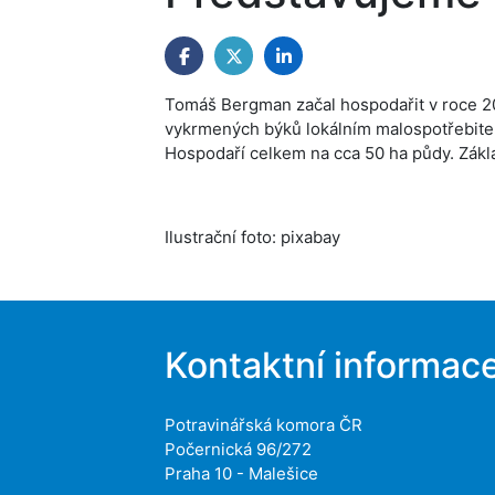
Tomáš Bergman začal hospodařit v roce 2016
vykrmených býků lokálním malospotřebit
Hospodaří celkem na cca 50 ha půdy. Zákl
Ilustrační foto: pixabay
Kontaktní informac
Potravinářská komora ČR
Počernická 96/272
Praha 10 - Malešice