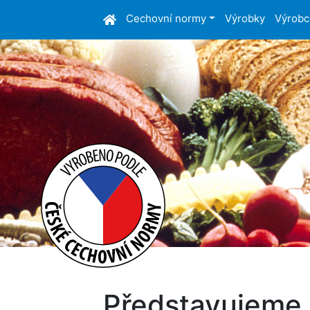
Cechovní normy
Výrobky
Výrobc
Představujeme