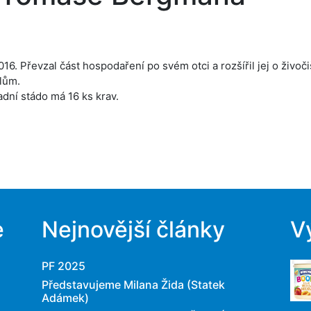
. Převzal část hospodaření po svém otci a rozšířil jej o živoči
elům.
adní stádo má 16 ks krav.
e
Nejnovější články
V
PF 2025
Představujeme Milana Žida (Statek
Adámek)