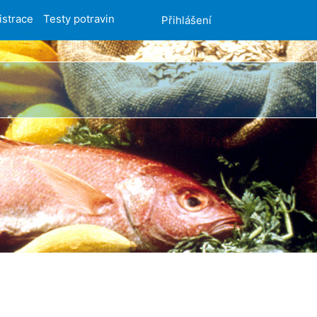
istrace
Testy potravin
Přihlášení