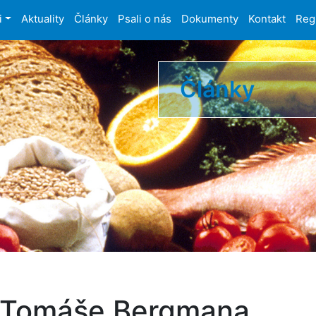
i
Aktuality
Články
Psali o nás
Dokumenty
Kontakt
Reg
Články
 Tomáše Bergmana