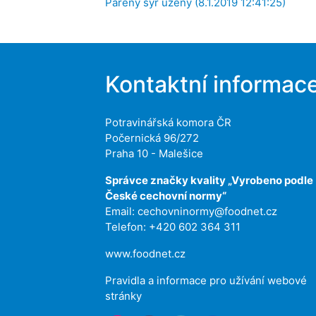
Pařený sýr uzený (8.1.2019 12:41:25)
Kontaktní informac
Potravinářská komora ČR
Počernická 96/272
Praha 10 - Malešice
Správce značky kvality „Vyrobeno podle
České cechovní normy“
Email:
cechovninormy@foodnet.cz
Telefon: +420 602 364 311
www.foodnet.cz
Pravidla a informace pro užívání webové
stránky