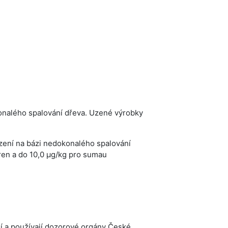
konalého spalování dřeva. Uzené výrobky
zení na bázi nedokonalého spalování
ren a do 10,0 μg/kg pro sumau
í a používají dozorové orgány České