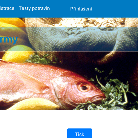
istrace
Testy potravin
Přihlášení
ormy
Tisk