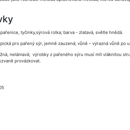
vky
ařenice, tyčinky,sýrová rolka; barva - zlatavá, světle hnědá.
ypická pro pařený sýr, jemně zauzená; vůně – výrazná vůně po u
žná, nelámavá; výrobky z pařeného sýru musí mít vláknitou stru
kzvaně provázkovat.
05