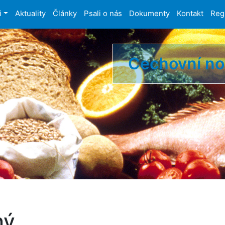
i
Aktuality
Články
Psali o nás
Dokumenty
Kontakt
Reg
Cechovní n
ný