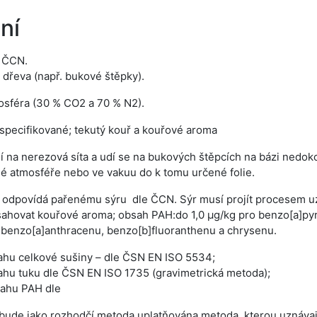
ní
e ČCN.
 dřeva (např. bukové štěpky).
sféra (30 % CO2 a 70 % N2).
specifikované; tekutý kouř a kouřové aroma
í na nerezová síta a udí se na bukových štěpcích na bázi nedo
né atmosféře nebo ve vakuu do k tomu určené folie.
a odpovídá pařenému sýru dle ČCN. Sýr musí projít procesem u
sahovat kouřové aroma; obsah PAH:do 1,0 μg/kg pro benzo[a]py
 benzo[a]anthracenu, benzo[b]fluoranthenu a chrysenu.
ahu celkové sušiny – dle ČSN EN ISO 5534;
ahu tuku dle ČSN EN ISO 1735 (gravimetrická metoda);
ahu PAH dle
bude jako rozhodčí metoda uplatňována metoda, kterou uznávaj