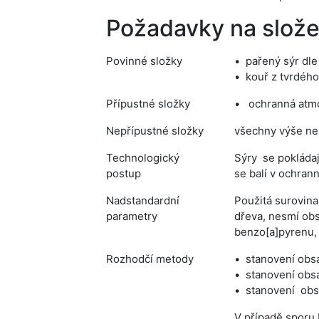
Požadavky na slože
Povinné složky
pařený sýr dl
kouř z tvrdého
Přípustné složky
ochranná atmo
Nepřípustné složky
všechny výše ne
Technologický
Sýry se pokládaj
postup
se balí v ochran
Nadstandardní
Použitá surovin
parametry
dřeva, nesmí ob
benzo[a]pyrenu,
Rozhodčí metody
stanovení obs
stanovení obs
stanovení obs
V případě sporu 