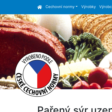
Cechovní normy
Výrobky
Výrobc
Pařený sýr uze