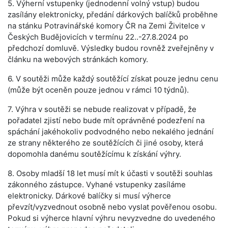
5. Výherní vstupenky (jednodenní volný vstup) budou
zasílány elektronicky, předání dárkových balíčků proběhne
na stánku Potravinářské komory ČR na Zemi Živitelce v
Českých Budějovicích v termínu 22..-27.8.2024 po
předchozí domluvě. Výsledky budou rovněž zveřejněny v
článku na webových stránkách komory.
6. V soutěži může každý soutěžící získat pouze jednu cenu
(může být oceněn pouze jednou v rámci 10 týdnů).
7. Výhra v soutěži se nebude realizovat v případě, že
pořadatel zjistí nebo bude mít oprávněné podezření na
spáchání jakéhokoliv podvodného nebo nekalého jednání
ze strany některého ze soutěžících či jiné osoby, která
dopomohla danému soutěžícímu k získání výhry.
8. Osoby mladší 18 let musí mít k účasti v soutěži souhlas
zákonného zástupce. Vyhané vstupenky zasíláme
elektronicky. Dárkové balíčky si musí výherce
převzít/vyzvednout osobně nebo vyslat pověřenou osobu.
Pokud si výherce hlavní výhru nevyzvedne do uvedeného