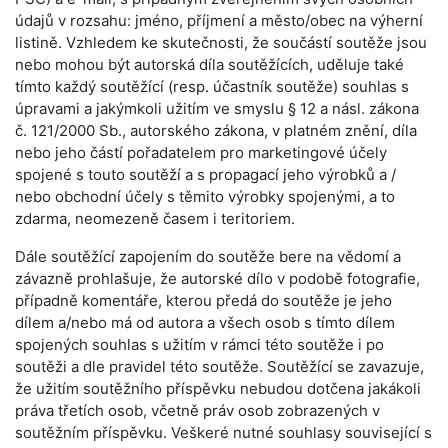
údajů v rozsahu: jméno, příjmení a město/obec na výherní
listině. Vzhledem ke skutečnosti, že součástí soutěže jsou
nebo mohou být autorská díla soutěžících, uděluje také
tímto každý soutěžící (resp. účastník soutěže) souhlas s
úpravami a jakýmkoli užitím ve smyslu § 12 a násl. zákona
č. 121/2000 Sb., autorského zákona, v platném znění, díla
nebo jeho částí pořadatelem pro marketingové účely
spojené s touto soutěží a s propagací jeho výrobků a /
nebo obchodní účely s těmito výrobky spojenými, a to
zdarma, neomezeně časem i teritoriem.
Dále soutěžící zapojením do soutěže bere na vědomí a
závazně prohlašuje, že autorské dílo v podobě fotografie,
případně komentáře, kterou předá do soutěže je jeho
dílem a/nebo má od autora a všech osob s tímto dílem
spojených souhlas s užitím v rámci této soutěže i po
soutěži a dle pravidel této soutěže. Soutěžící se zavazuje,
že užitím soutěžního příspěvku nebudou dotčena jakákoli
práva třetích osob, včetně práv osob zobrazených v
soutěžním příspěvku. Veškeré nutné souhlasy související s