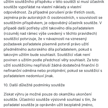
užitím soutěžního příspěvku v této soutěži si musí účastník
soutěže vypořádat na vlastní náklady a vlastní
odpovědnost. Za případné porušení práv třetích osob,
zejména práv autorských či osobnostních, v souvislosti se
soutěžním příspěvkem, je odpovědný účastník soutěže. V
případě další potřeby užití takového díla pořadatelem
(rozuměj nad rámec výše uvedený v těchto pravidlech)
soutěžící potvrzuje, že v návaznosti na vznesený
požadavek pořadatele písemně potvrdí právo užití
předmětného autorského díla pořadatelem, pokud s
takovým užitím bude souhlasit. Soutěžící však není
povinen s užitím podle předchozí věty souhlasit. Za toto
užití soutěžícímu nepřísluší žádná dodatečná finanční či
nefinanční odměna nebo protiplnění, pokud se soutěžící s
pořadatelem nedomluví jinak.
10. Další důležité podmínky soutěže
Získat výhru je možné pouze do okamžiku ukončení
soutěže. Účastníci soutěže výslovně souhlasí s tím, že
pořadatel soutěže je oprávněn užít bezplatně jméno,