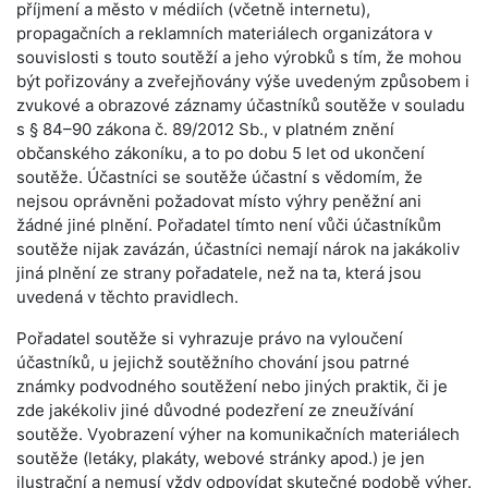
příjmení a město v médiích (včetně internetu),
propagačních a reklamních materiálech organizátora v
souvislosti s touto soutěží a jeho výrobků s tím, že mohou
být pořizovány a zveřejňovány výše uvedeným způsobem i
zvukové a obrazové záznamy účastníků soutěže v souladu
s § 84–90 zákona č. 89/2012 Sb., v platném znění
občanského zákoníku, a to po dobu 5 let od ukončení
soutěže. Účastníci se soutěže účastní s vědomím, že
nejsou oprávněni požadovat místo výhry peněžní ani
žádné jiné plnění. Pořadatel tímto není vůči účastníkům
soutěže nijak zavázán, účastníci nemají nárok na jakákoliv
jiná plnění ze strany pořadatele, než na ta, která jsou
uvedená v těchto pravidlech.
Pořadatel soutěže si vyhrazuje právo na vyloučení
účastníků, u jejichž soutěžního chování jsou patrné
známky podvodného soutěžení nebo jiných praktik, či je
zde jakékoliv jiné důvodné podezření ze zneužívání
soutěže. Vyobrazení výher na komunikačních materiálech
soutěže (letáky, plakáty, webové stránky apod.) je jen
ilustrační a nemusí vždy odpovídat skutečné podobě výher.