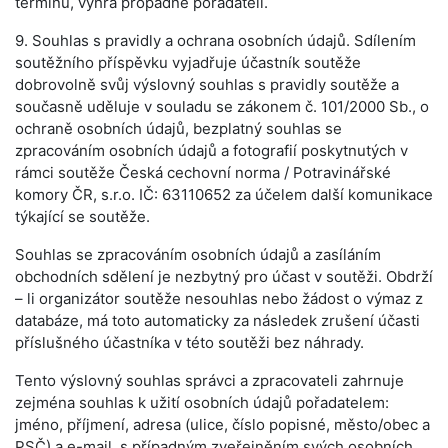
termínu, výhra propadne pořadateli.
9. Souhlas s pravidly a ochrana osobních údajů. Sdílením
soutěžního příspěvku vyjadřuje účastník soutěže
dobrovolně svůj výslovný souhlas s pravidly soutěže a
současně uděluje v souladu se zákonem č. 101/2000 Sb., o
ochraně osobních údajů, bezplatný souhlas se
zpracováním osobních údajů a fotografií poskytnutých v
rámci soutěže Česká cechovní norma / Potravinářské
komory ČR, s.r.o. IČ: 63110652 za účelem další komunikace
týkající se soutěže.
Souhlas se zpracováním osobních údajů a zasíláním
obchodních sdělení je nezbytný pro účast v soutěži. Obdrží
– li organizátor soutěže nesouhlas nebo žádost o výmaz z
databáze, má toto automaticky za následek zrušení účasti
příslušného účastníka v této soutěži bez náhrady.
Tento výslovný souhlas správci a zpracovateli zahrnuje
zejména souhlas k užití osobních údajů pořadatelem:
jméno, příjmení, adresa (ulice, číslo popisné, město/obec a
PSČ) a e-mail, s případným zveřejněním svých osobních