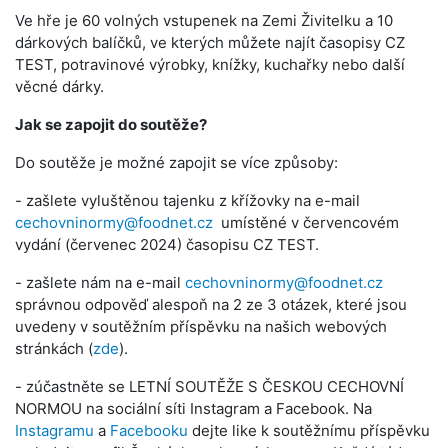
Ve hře je 60 volných vstupenek na Zemi Živitelku a 10
dárkových balíčků, ve kterých můžete najít časopisy CZ
TEST, potravinové výrobky, knížky, kuchařky nebo další
věcné dárky.
Jak se zapojit do soutěže?
Do soutěže je možné zapojit se více způsoby:
- zašlete vyluštěnou tajenku z křížovky na e-mail
cechovninormy@foodnet.cz
umístěné v červencovém
vydání (červenec 2024) časopisu CZ TEST.
- zašlete nám na e-mail
cechovninormy@foodnet.cz
správnou odpověď alespoň na 2 ze 3 otázek, které jsou
uvedeny v soutěžním příspěvku na našich webových
stránkách (
zde
).
- zúčastněte se LETNÍ SOUTĚŽE S ČESKOU CECHOVNÍ
NORMOU na sociální síti Instagram a Facebook. Na
Instagramu
a
Facebooku
dejte like k soutěžnímu příspěvku