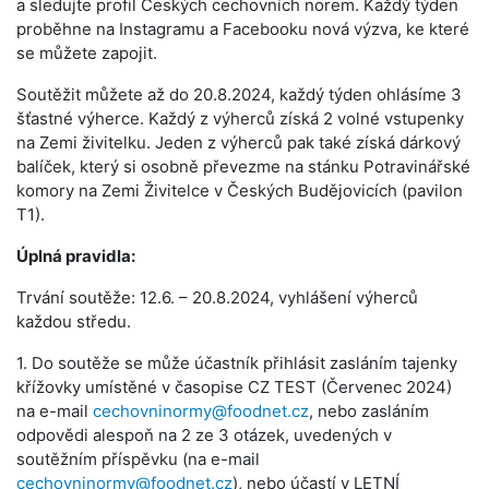
a sledujte profil Českých cechovních norem. Každý týden
proběhne na Instagramu a Facebooku nová výzva, ke které
se můžete zapojit.
Soutěžit můžete až do 20.8.2024, každý týden ohlásíme 3
šťastné výherce. Každý z výherců získá 2 volné vstupenky
na Zemi živitelku. Jeden z výherců pak také získá dárkový
balíček, který si osobně převezme na stánku Potravinářské
komory na Zemi Živitelce v Českých Budějovicích (pavilon
T1).
Úplná pravidla:
Trvání soutěže: 12.6. – 20.8.2024, vyhlášení výherců
každou středu.
1. Do soutěže se může účastník přihlásit zasláním tajenky
křížovky umístěné v časopise CZ TEST (Červenec 2024)
na e-mail
cechovninormy@foodnet.cz
, nebo zasláním
odpovědi alespoň na 2 ze 3 otázek, uvedených v
soutěžním příspěvku (na e-mail
cechovninormy@foodnet.cz
), nebo účastí v LETNÍ