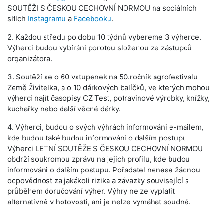
SOUTĚŽI S ČESKOU CECHOVNÍ NORMOU na sociálních
sítích
Instagramu
a
Facebooku
.
2. Každou středu po dobu 10 týdnů vybereme 3 výherce.
Výherci budou vybíráni porotou složenou ze zástupců
organizátora.
3. Soutěží se o 60 vstupenek na 50.ročník agrofestivalu
Země Živitelka, a o 10 dárkových balíčků, ve kterých mohou
výherci najít časopisy CZ Test, potravinové výrobky, knížky,
kuchařky nebo další věcné dárky.
4. Výherci, budou o svých výhrách informováni e-mailem,
kde budou také budou informováni o dalším postupu.
Výherci LETNÍ SOUTĚŽE S ČESKOU CECHOVNÍ NORMOU
obdrží soukromou zprávu na jejich profilu, kde budou
informováni o dalším postupu. Pořadatel nenese žádnou
odpovědnost za jakákoli rizika a závazky související s
průběhem doručování výher. Výhry nelze vyplatit
alternativně v hotovosti, ani je nelze vymáhat soudně.