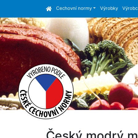
Cechovní normy
Výrobky
Výrobc
Český modrý m