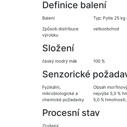
Definice balení
Balení
Typ: Pytle 25 kg a
Způsob distribuce
velkoobchod
výrobku
Složení
český modrý mák
100 %
Senzorické požada
Fyzikální,
Obsah morfinovýc
mikrobiologické a
nejvýše 5,0 % hm
chemické požadavky
5,0 % hmotnosti;
Procesní stav
Zrušený