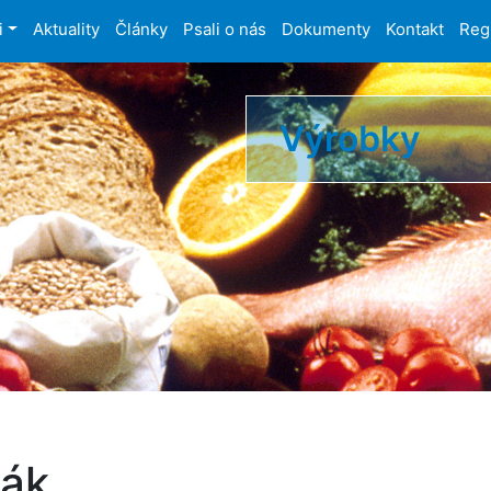
i
Aktuality
Články
Psali o nás
Dokumenty
Kontakt
Reg
Výrobky
ák