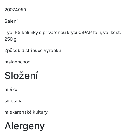
20074050
Balení
Typ: PS kelímky s přivařenou krycí C/PAP fólií, velikost:
250 g
Způsob distribuce výrobku
maloobchod
Složení
mléko
smetana
mlékárenské kultury
Alergeny