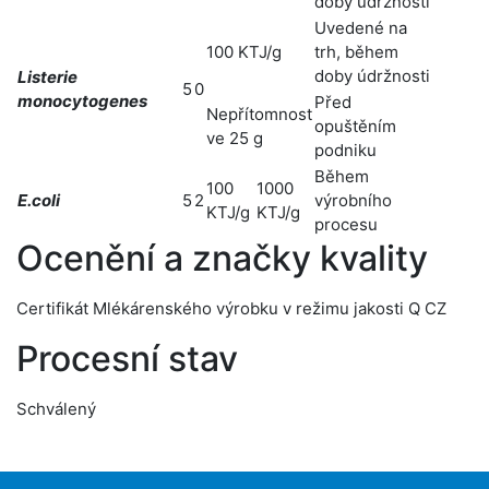
doby údržnosti
Uvedené na
100 KTJ/g
trh, během
doby údržnosti
Listerie
5
0
monocytogenes
Před
Nepřítomnost
opuštěním
ve 25 g
podniku
Během
100
1000
E.coli
5
2
výrobního
KTJ/g
KTJ/g
procesu
Ocenění a značky kvality
Certifikát Mlékárenského výrobku v režimu jakosti Q CZ
Procesní stav
Schválený