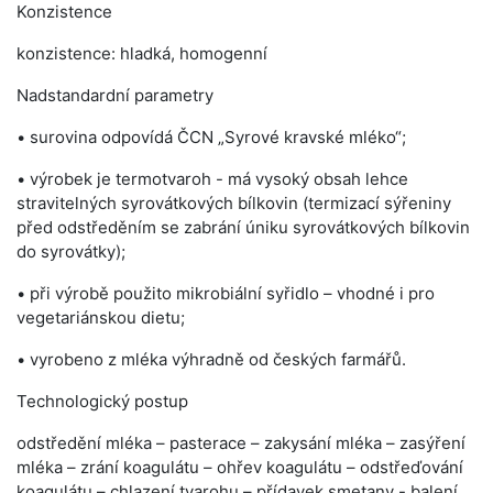
Konzistence
konzistence: hladká, homogenní
Nadstandardní parametry
• surovina odpovídá ČCN „Syrové kravské mléko“;
• výrobek je termotvaroh - má vysoký obsah lehce
stravitelných syrovátkových bílkovin (termizací sýřeniny
před odstředěním se zabrání úniku syrovátkových bílkovin
do syrovátky);
• při výrobě použito mikrobiální syřidlo – vhodné i pro
vegetariánskou dietu;
• vyrobeno z mléka výhradně od českých farmářů.
Technologický postup
odstředění mléka – pasterace – zakysání mléka – zasýření
mléka – zrání koagulátu – ohřev koagulátu – odstřeďování
koagulátu – chlazení tvarohu – přídavek smetany - balení