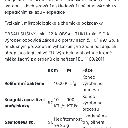
tvarohu – dochlazování a skladování finálního výrobku v
expedičním skladu - expedice
Fyzikální, mikrobiologické a chemické požadavky
OBSAH SUŠINY: min. 22 % OBSAH TUKU: min. 9,0 %
Výrobek odpovídá Zákonu o potravinách č.110/1997 Sb. a
příslušným prováděcím vyhláškám, ve znění pozdějších
předpisů a legislativě EU. Výrobek neobsahuje kromě
mléka žádný z alergenů dle nařízení EU 1169/2011.
n
c
m
M
Fáze
Konec
Koliformní bakterie
1000 KTJ/g
výrobního
procesu
Konec
Koagulázopozitivní
10
100
5
2
výrobního
stafylokoky
KTJ/g
KTJ/g
procesu
Uvedené na
Nepřítomnost
Salmonella sp.
5
0
trh, během
ve 25 g