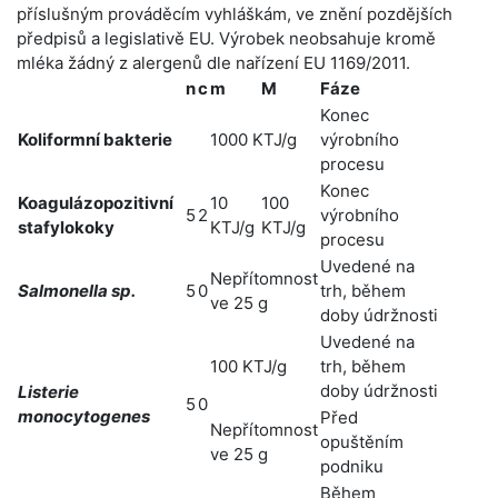
příslušným prováděcím vyhláškám, ve znění pozdějších
předpisů a legislativě EU. Výrobek neobsahuje kromě
mléka žádný z alergenů dle nařízení EU 1169/2011.
n
c
m
M
Fáze
Konec
Koliformní bakterie
1000 KTJ/g
výrobního
procesu
Konec
Koagulázopozitivní
10
100
5
2
výrobního
stafylokoky
KTJ/g
KTJ/g
procesu
Uvedené na
Nepřítomnost
Salmonella sp.
5
0
trh, během
ve 25 g
doby údržnosti
Uvedené na
100 KTJ/g
trh, během
doby údržnosti
Listerie
5
0
monocytogenes
Před
Nepřítomnost
opuštěním
ve 25 g
podniku
Během