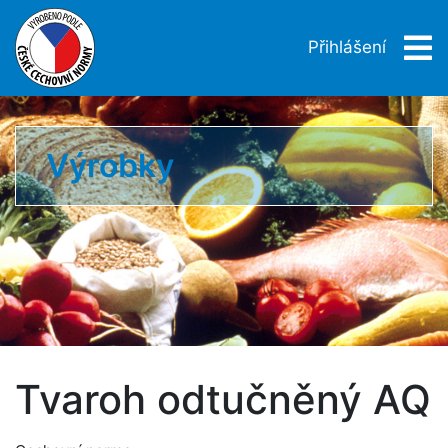
Přihlášení
Výrobky
Tvaroh odtučněný AQ