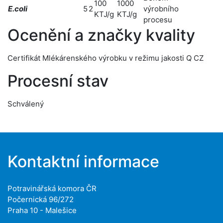
100
1000
E.coli
5
2
výrobního
KTJ/g
KTJ/g
procesu
Ocenění a značky kvality
Certifikát Mlékárenského výrobku v režimu jakosti Q CZ
Procesní stav
Schválený
Kontaktní informace
Potravinářská komora ČR
Počernická 96/272
Praha 10 - Malešice