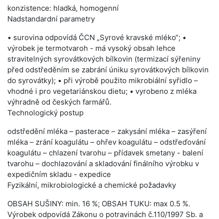
konzistence: hladká, homogenní
Nadstandardní parametry
• surovina odpovídá ČCN „Syrové kravské mléko“; •
výrobek je termotvaroh - má vysoký obsah lehce
stravitelných syrovátkových bílkovin (termizací sýřeniny
před odstředěním se zabrání úniku syrovátkových bílkovin
do syrovátky); • při výrobě použito mikrobiální syřidlo –
vhodné i pro vegetariánskou dietu; • vyrobeno z mléka
výhradně od českých farmářů.
Technologický postup
odstředění mléka – pasterace – zakysání mléka – zasýření
mléka – zrání koagulátu – ohřev koagulátu – odstřeďování
koagulátu – chlazení tvarohu – přídavek smetany - balení
tvarohu – dochlazování a skladování finálního výrobku v
expedičním skladu - expedice
Fyzikální, mikrobiologické a chemické požadavky
OBSAH SUŠINY: min. 16 %; OBSAH TUKU: max 0.5 %.
Výrobek odpovídá Zákonu o potravinách č.110/1997 Sb. a