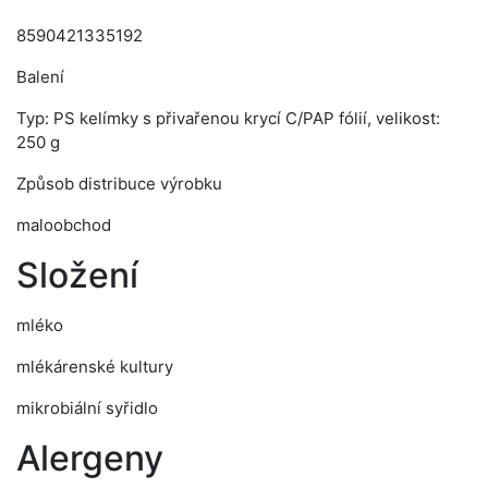
8590421335192
Balení
Typ: PS kelímky s přivařenou krycí C/PAP fólií, velikost:
250 g
Způsob distribuce výrobku
maloobchod
Složení
mléko
mlékárenské kultury
mikrobiální syřidlo
Alergeny