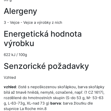
Alergeny
3 - Vejce - Vejce a výrobky z nich
Energetická hodnota
výrobku
622 kJ / 100g
Senzorické požadavky
Vzhled
vzhled
: čisté s nepoškozenou skořápkou, barva skořápky
bílá až tmavě hnědá, nemyté, označené, např. (1 CZ 1617),
rozdělené do hmotnostních skupin (S-do 53 g, M- 53-63
g, L-63-73g, XL-nad 73 g)
barva
: barva žloutku dle
stupnice La Roche min.8