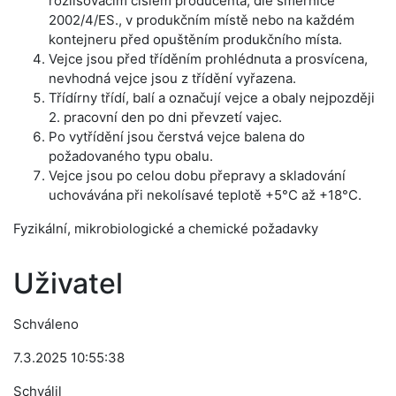
rozlišovacím číslem producenta, dle směrnice
2002/4/ES., v produkčním místě nebo na každém
kontejneru před opuštěním produkčního místa.
Vejce jsou před tříděním prohlédnuta a prosvícena,
nevhodná vejce jsou z třídění vyřazena.
Třídírny třídí, balí a označují vejce a obaly nejpozději
2. pracovní den po dni převzetí vajec.
Po vytřídění jsou čerstvá vejce balena do
požadovaného typu obalu.
Vejce jsou po celou dobu přepravy a skladování
uchovávána při nekolísavé teplotě +5°C až +18°C.
Fyzikální, mikrobiologické a chemické požadavky
Uživatel
Schváleno
7.3.2025 10:55:38
Schválil