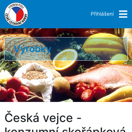
Přihlášení
Výrobky
Česká vejce -
konzumní skořápková