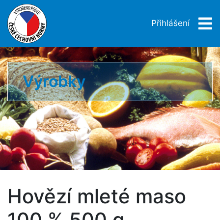
Přihlášení
Výrobky
Hovězí mleté maso
100 % 500 g