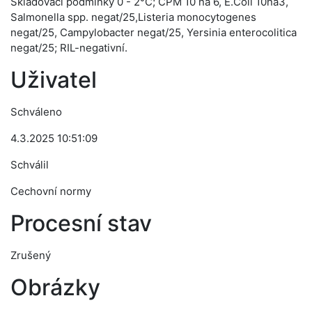
Skladovací podmínky 0 - 2°C; CPM 10 na 6, E.Coli 10na3,
Salmonella spp. negat/25,Listeria monocytogenes
negat/25, Campylobacter negat/25, Yersinia enterocolitica
negat/25; RIL-negativní.
Uživatel
Schváleno
4.3.2025 10:51:09
Schválil
Cechovní normy
Procesní stav
Zrušený
Obrázky