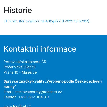
Historie
LT mraž. Karlova Koruna 400g (22.9.2021 15:37:07)
Kontaktní informace
Potravinářská komora ČR
Počernická 96/272
Praha 10 - Malešice
Správce značky kvality „Vyrobeno podle České cechovní
normy“
Email:
cechovninormy@foodnet.cz
Telefon: +420 602 364 311
www.foodnet.cz