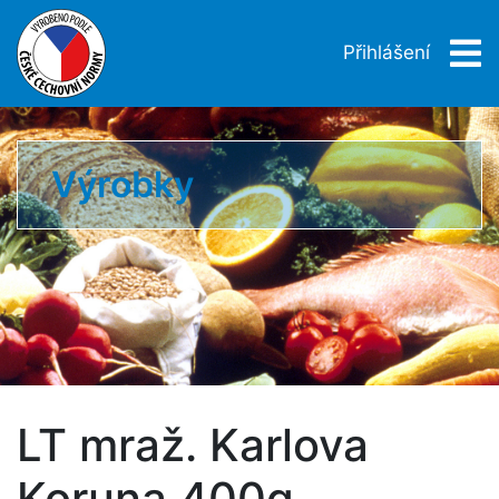
Přihlášení
Výrobky
LT mraž. Karlova
Koruna 400g