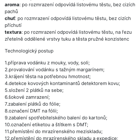
aroma
: po rozmrazení odpovídá listovému těstu, bez cizích
pachů
chuť
: po rozmrazení odpovídá listovému těstu, bez cizích
příchutí
textura
: po rozmrazení odpovídá listovému těstu, na řezu
zřetelně oddělené vrstvy tuku a těsta pružné konzistenc
Technologický postup
1.příprava vodánku z mouky, vody, soli;
2.provalování vodánku s tažným margarínem;
3.krájení těsta na potřebnou hmotnost;
4.detekce kovových kontaminantů detektorem kovu;
5.složení 2 plátků na sebe;
6.šokové zamrazení;
7.zabalení plátků do fólie;
8.označení DMT na fólii;
9.zabalení spotřebitelského balení do kartonů;
10.označení etiketou a štítkem s DMT;
11.přemístění do mrazírenského meziskladu;
12.přemístění do mrazírenského skladu a expedice;