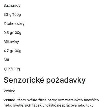
Sacharidy
33 g/100g
Z toho cukry
0,5 g/100g
Bílkoviny
4,7 g/100g
Sůl
1,1 g/100g
Senzorické požadavky
Vzhled
vzhled
: těsto světle žluté barvy bez zřetelných tmavších
nebo světlejších teček či částic nezpracovaného tuku