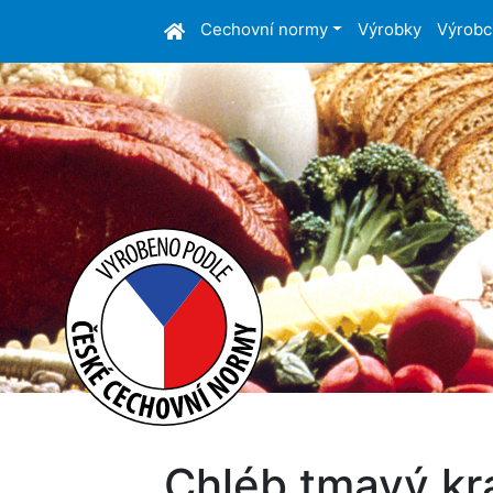
Cechovní normy
Výrobky
Výrobc
Chléb tmavý kr