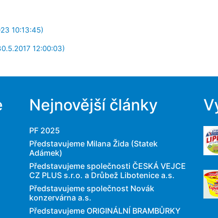
023 10:13:45)
30.5.2017 12:00:03)
e
Nejnovější články
V
PF 2025
Představujeme Milana Žida (Statek
Adámek)
Představujeme společnosti ČESKÁ VEJCE
CZ PLUS s.r.o. a Drůbež Libotenice a.s.
Představujeme společnost Novák
konzervárna a.s.
Představujeme ORIGINÁLNÍ BRAMBŮRKY