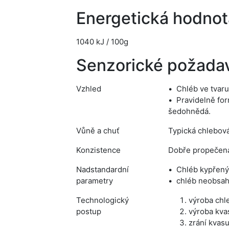
Energetická hodnot
1040 kJ / 100g
Senzorické požada
Vzhled
Chléb ve tvaru
Pravidelně for
šedohnědá.
Vůně a chuť
Typická chlebová
Konzistence
Dobře propečená
Nadstandardní
Chléb kypřený
parametry
chléb neobsahu
Technologický
výroba chl
postup
výroba kva
zrání kvasu