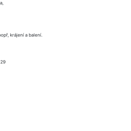
a,
opř, krájení a balení.
:29