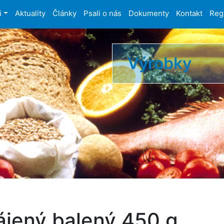
i
Aktuality
Články
Psali o nás
Dokumenty
Kontakt
Reg
Výrobky
ájený balený 450 g