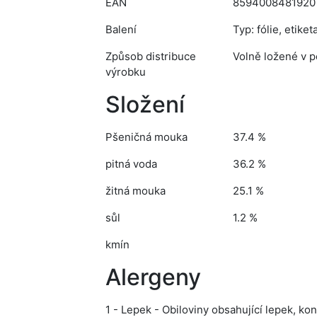
EAN
8594008481920
Balení
Typ: fólie, etike
Způsob distribuce
Volně ložené v 
výrobku
Složení
Pšeničná mouka
37.4 %
pitná voda
36.2 %
žitná mouka
25.1 %
sůl
1.2 %
kmín
Alergeny
1 - Lepek - Obiloviny obsahující lepek, ko