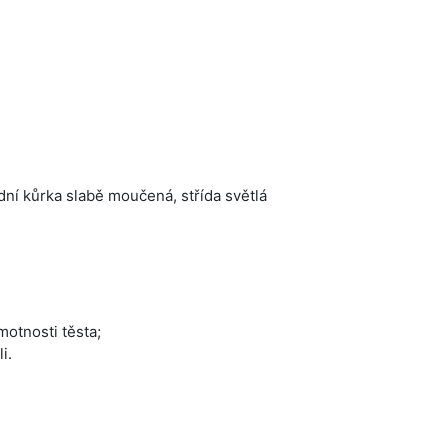
ní kůrka slabě moučená, střída světlá
otnosti těsta;
i.