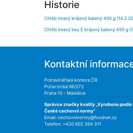
Historie
Chléb tmavý krájený balený 450 g (14.2.2
Chléb tmavý bez E krájený balený 450 g (
Kontaktní informac
Potravinářská komora ČR
Počernická 96/272
Praha 10 - Malešice
Správce značky kvality „Vyrobeno podle
České cechovní normy“
Email:
cechovninormy@foodnet.cz
Telefon: +420 602 364 311