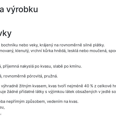
a výrobku
vky
 bochníku nebo veky, krájený na rovnoměrně silné plátky.
movaný, klenutý, vrchní kůrka hnědá, lesklá nebo moučená, spod
, příjemná nakyslá po kvasu, slabě po kmínu.
, rovnoměrně pórovitá, pružná.
 výhradně žitným kvasem, kvas tvoří nejméně 40 % z celkové hm
je žádné přídatné látky s výjimkou látek obsažených v jedlé sol
eba nepřímým způsobem, vedením na kvas.
su,
,