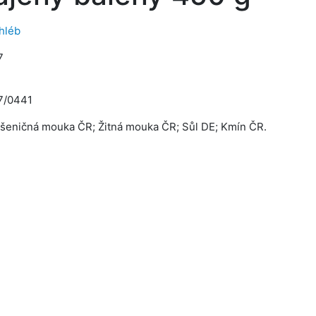
hléb
7
7/0441
Pšeničná mouka ČR; Žitná mouka ČR; Sůl DE; Kmín ČR.