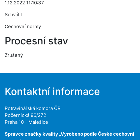
1.12.2022 11:10:37
Schválil
Cechovní normy
Procesní stav
Zrušený
Kontaktní informace
Potravinářská komora ČR
Počernická 96/272
Praha 10 - Malešice
Správce značky kvality „Vyrobeno podle České cechovní