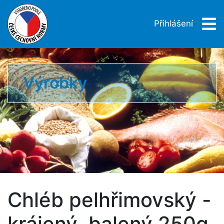
Přihlášení
Výrobky
Chléb pelhřimovský -
krájený, balený 250g