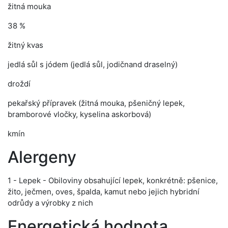
žitná mouka
38 %
žitný kvas
jedlá sůl s jódem (jedlá sůl, jodičnand draselný)
droždí
pekařský přípravek (žitná mouka, pšeničný lepek,
bramborové vločky, kyselina askorbová)
kmín
Alergeny
1 - Lepek - Obiloviny obsahující lepek, konkrétně: pšenice,
žito, ječmen, oves, špalda, kamut nebo jejich hybridní
odrůdy a výrobky z nich
Energetická hodnota