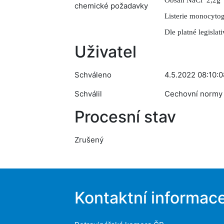
Obsah NaCl 2,2g
chemické požadavky
Listerie monocytog
Dle platné legislat
Uživatel
Schváleno
4.5.2022 08:10:0
Schválil
Cechovní normy
Procesní stav
Zrušený
Kontaktní informac