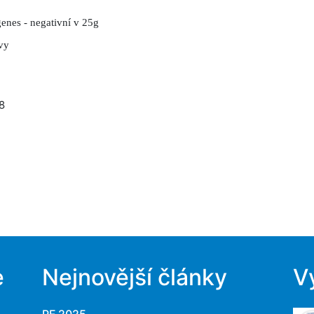
enes - negativní v 25g
ivy
8
e
Nejnovější články
V