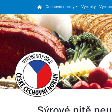
Cechovní normy
Výrobky
Výrobc
Sýrové nitě ne