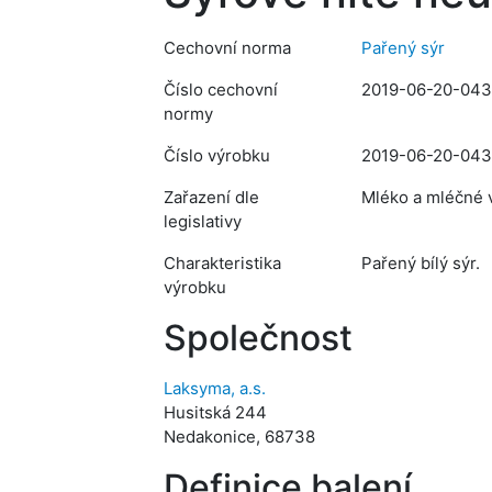
Cechovní norma
Pařený sýr
Číslo cechovní
2019-06-20-04
normy
Číslo výrobku
2019-06-20-043
Zařazení dle
Mléko a mléčné v
legislativy
Charakteristika
Pařený bílý sýr.
výrobku
Společnost
Laksyma, a.s.
Husitská 244
Nedakonice, 68738
Definice balení