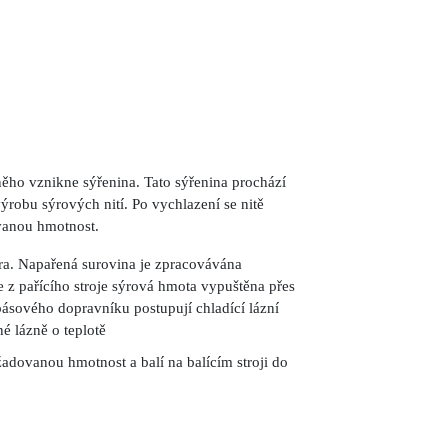
ho vznikne sýřenina. Tato sýřenina prochází
výrobu sýrových nití. Po vychlazení se nitě
dovanou hmotnost.
ára. Napařená surovina je zpracovávána
e z pařícího stroje sýrová hmota vypuštěna přes
ásového dopravníku postupují chladící lázní
é lázně o teplotě
žadovanou hmotnost a balí na balícím stroji do