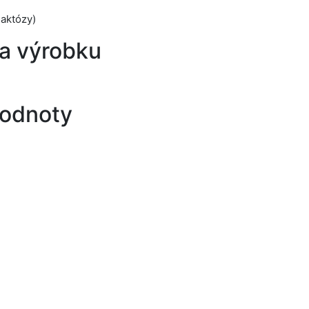
laktózy)
a výrobku
hodnoty