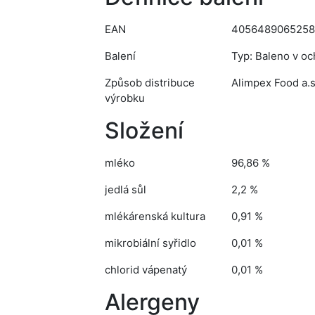
EAN
4056489065258
Balení
Typ: Baleno v oc
Způsob distribuce
Alimpex Food a.s
výrobku
Složení
mléko
96,86 %
jedlá sůl
2,2 %
mlékárenská kultura
0,91 %
mikrobiální syřidlo
0,01 %
chlorid vápenatý
0,01 %
Alergeny