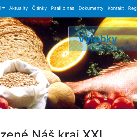
i
Aktuality
Články
Psali o nás
Dokumenty
Kontakt
Reg
Výrobky
uzené Náš kraj XXL