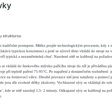
vky
ou strukturou
n tradičním postupem. Mléko projde technologickým procesem, kdy z ně
získává typickou konzistenci a poté se sýrové těsto vkládá do stroje na 
tvoří typická a nezaměnitelná chuť. Nasolené nitě se kalibrují na poža
 se vkládá do šnekového mlýnku pařícího stroje do níž je přiváděna p
roje při teplotě paření 75-95°C. Po napaření a dostatečném rozhnětení j
ce na formovací válce. Dlouhé provazce nití jsou nataženy a pomocí p
de jsou dle zvolené délky zkráceny. Vychlazené sýry se vkládají do soln
´, kde se nitě nasolují 1,5- 2 minuty. Odkapané sýry se kalibrují na po
y.