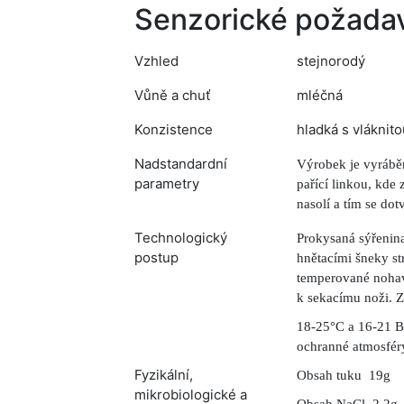
Senzorické požada
Vzhled
stejnorodý
Vůně a chuť
mléčná
Konzistence
hladká s vláknit
Nadstandardní
Výrobek je vyrábě
parametry
pařící linkou, kde 
nasolí a tím se do
Technologický
Prokysaná sýřenina
postup
hnětacími šneky st
temperované nohavi
k sekacímu noži. Z
18-25°C a 16-21 Be
ochranné atmosfér
Fyzikální,
Obsah tuku 19g
mikrobiologické a