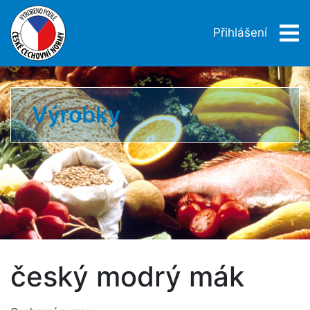
Přihlášení
Výrobky
český modrý mák