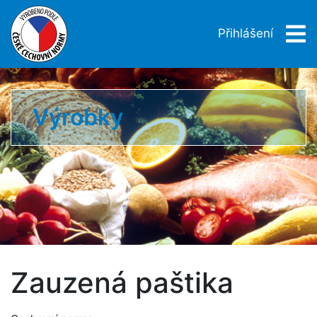
Přihlášení
Výrobky
Zauzená paštika