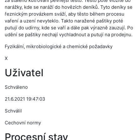
za stálého kutrování pevnější těsto. Těsto poté vložíte do
narážky, kde se naráží do hovězích deníků. Tyto deníky se
řeznickým provázkem sváží, aby těsto během procesu
vaření a uzení nevyteklo. Takto naražené paštiky poté
putují do udírny, kde se vaří a dále pak výrazně zauzují. Po
udění se paštiky nechají vychladnout a putují na prodejnu.
Fyzikální, mikrobiologické a chemické požadavky
X
Uživatel
Schváleno
21.6.2021 19:47:03
Schválil
Cechovní normy
Procesní stav