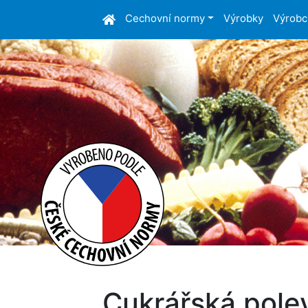
Cechovní normy
Výrobky
Výrobc
Cukrářská pole