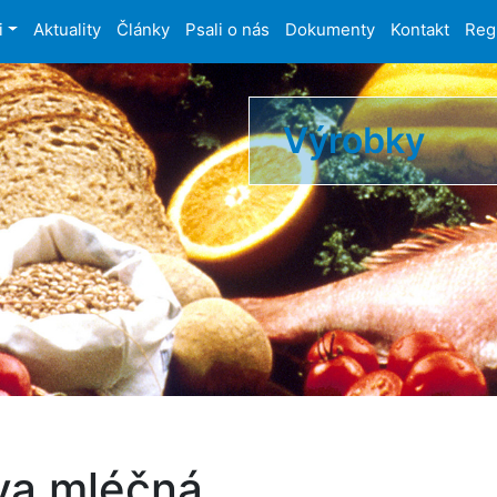
i
Aktuality
Články
Psali o nás
Dokumenty
Kontakt
Reg
Výrobky
va mléčná