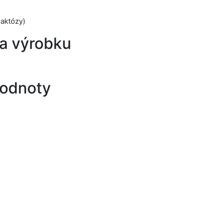
laktózy)
a výrobku
hodnoty