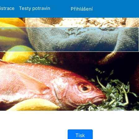
istrace
Testy potravin
Přihlášení
Tisk