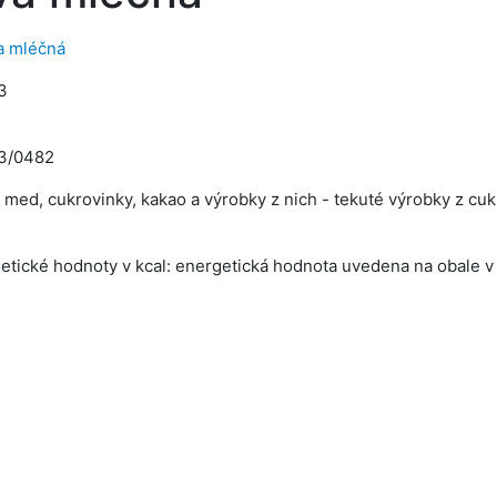
a mléčná
3
3/0482
, med, cukrovinky, kakao a výrobky z nich - tekuté výrobky z cuk
tické hodnoty v kcal: energetická hodnota uvedena na obale v k