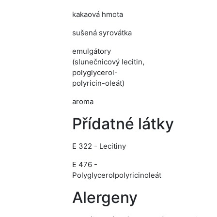
kakaová hmota
sušená syrovátka
emulgátory
(slunečnicový lecitin,
polyglycerol-
polyricin-oleát)
aroma
Přídatné látky
E 322 - Lecitiny
E 476 -
Polyglycerolpolyricinoleát
Alergeny