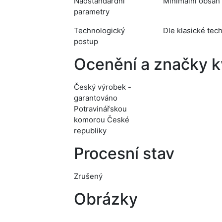
Nadstandardní
Minimální obsah
parametry
Technologický
Dle klasické tec
postup
Ocenění a značky kv
Český výrobek -
garantováno
Potravinářskou
komorou České
republiky
Procesní stav
Zrušený
Obrázky