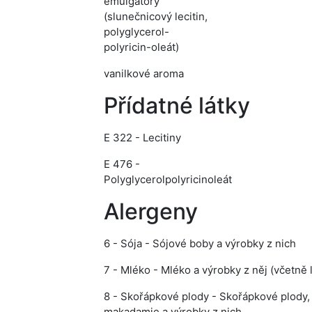
emulgátory
(slunečnicový lecitin,
polyglycerol-
polyricin-oleát)
vanilkové aroma
Přídatné látky
E 322 - Lecitiny
E 476 -
Polyglycerolpolyricinoleát
Alergeny
6 - Sója - Sójové boby a výrobky z nich
7 - Mléko - Mléko a výrobky z něj (včetně 
8 - Skořápkové plody - Skořápkové plody, 
makadamie a výrobky z nich