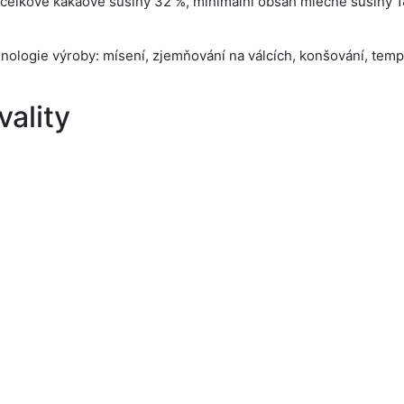
 celkové kakaové sušiny 32 %, minimální obsah mléčné sušiny 
hnologie výroby: mísení, zjemňování na válcích, konšování, temp
ality