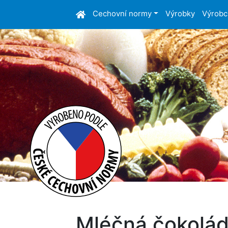
Cechovní normy
Výrobky
Výrobc
Mléčná čokolád