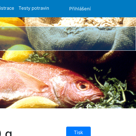
istrace
Testy potravin
Přihlášení
0 g
Tisk