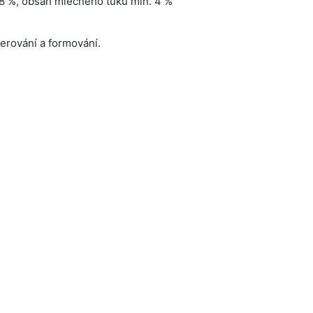
18 %, obsah mléčného tuku min. 4 %
erování a formování.