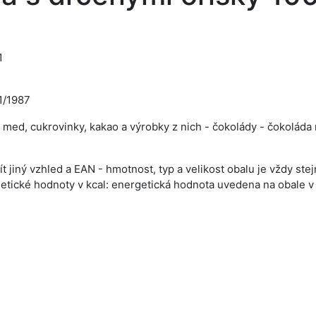
1
1/1987
a, med, cukrovinky, kakao a výrobky z nich - čokolády - čokoláda
 jiný vzhled a EAN - hmotnost, typ a velikost obalu je vždy ste
tické hodnoty v kcal: energetická hodnota uvedena na obale v k