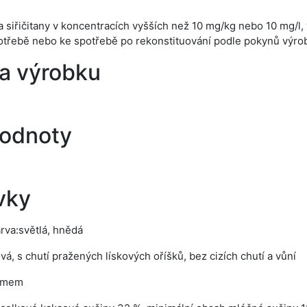
čitý a siřičitany v koncentracích vyšších než 10 mg/kg nebo 10 mg/
potřebě nebo ke spotřebě po rekonstituování podle pokynů výro
a výrobku
hodnoty
vky
arva:světlá, hnědá
á, s chutí pražených lískových oříšků, bez cizích chutí a vůní
lomem