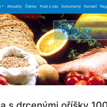
i
Aktuality
Články
Psali o nás
Dokumenty
Kontakt
Reg
Výrobky
a s drcenými oříšky 10