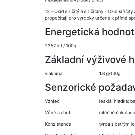
12 - Oxid siřičitý a siřičitany - Oxid siři
propočítají pro výrobky určené k přímé s
Energetická hodnot
2357 kJ / 100g
Základní výživové 
vláknina
1.8 g/100g
Senzorické požada
Vzhled
lesklá, hladká; b
Vůně a chuť
mléčně čokoládov
Konzistence
tvrdá s ostrým 