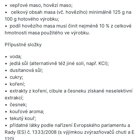
vepřové maso, hovězí maso;
celkový obsah masa (vč. hovězího) minimálně 125 g na
100 g hotového výrobku;
podíl hovězího masa musí činit nejméně 10 % z celkové
hmotnosti masa použitého ve výrobku.
Přípustné složky
voda;
jedlá sůl (alternativně též jiné soli, např. KCl);
dusitanová sůl;
cukry;
koření;
extrakty z koření, cibule a česneku získané neselektivní
extrakcí;
česnek;
kouřové aroma;
tekutý kouř;
přídatné látky podle nařízení Evropského parlamentu a
Rady (ES) č. 1333/2008 (s výjimkou zvýrazňovačů chuti a E
120)