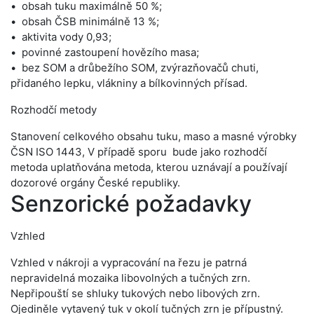
obsah tuku maximálně 50 %;
obsah ČSB minimálně 13 %;
aktivita vody 0,93;
povinné zastoupení hovězího masa;
bez SOM a drůbežího SOM, zvýrazňovačů chuti,
přidaného lepku, vlákniny a bílkovinných přísad.
Rozhodčí metody
Stanovení celkového obsahu tuku, maso a masné výrobky
ČSN ISO 1443, V případě sporu bude jako rozhodčí
metoda uplatňována metoda, kterou uznávají a používají
dozorové orgány České republiky.
Senzorické požadavky
Vzhled
Vzhled v nákroji a vypracování na řezu je patrná
nepravidelná mozaika libovolných a tučných zrn.
Nepřipouští se shluky tukových nebo libových zrn.
Ojediněle vytavený tuk v okolí tučných zrn je přípustný.