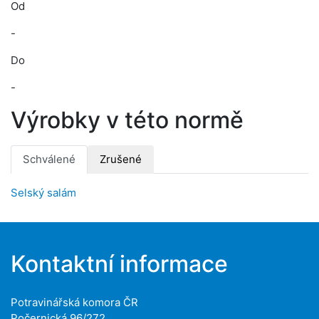
Od
-
Do
-
Výrobky v této normě
Schválené
Zrušené
Selský salám
Kontaktní informace
Potravinářská komora ČR
Počernická 96/272