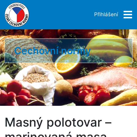
Přihlášení
Cechovní normy
Masný polotovar –
marinovaná masa