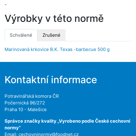
-
Výrobky v této normě
Schválené
Zrušené
Marinovaná krkovice B.K. Texas -barbecue 500 g
Kontaktní informace
Potravinářská komora ČR
Počernická 96/272
Praha 10 - Malešice
Správce značky kvality „Vyrobeno podle České cechovní
normy“
Email:
cechovninormy@foodnet.cz