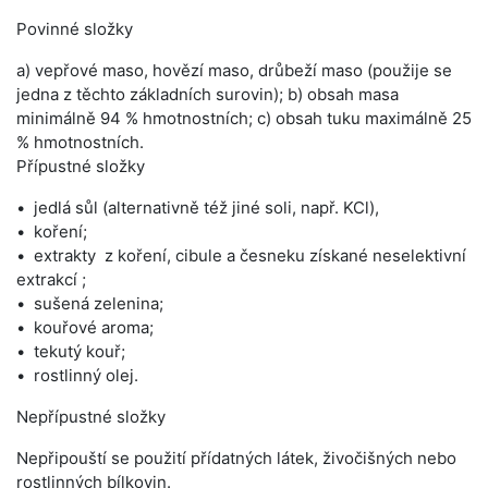
Povinné složky
a) vepřové maso, hovězí maso, drůbeží maso (použije se
jedna z těchto základních surovin); b) obsah masa
minimálně 94 % hmotnostních; c) obsah tuku maximálně 25
% hmotnostních.
Přípustné složky
jedlá sůl (alternativně též jiné soli, např. KCl),
koření;
extrakty z koření, cibule a česneku získané neselektivní
extrakcí ;
sušená zelenina;
kouřové aroma;
tekutý kouř;
rostlinný olej.
Nepřípustné složky
Nepřipouští se použití přídatných látek, živočišných nebo
rostlinných bílkovin.