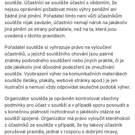
soutěže. Účastníci se soutěže účastní s vědomím, že
nejsou oprávněni požadovat místo výhry peněžní ani
žádné jiné plnění. Pořadatel tímto není vůči účastníkům
soutěže nijak zavázán, účastníci nemají nárok na jakákoliv
jiná plnění ze strany pořadatele, než na ta, která jsou
uvedená v těchto pravidlech.
Pořadatel soutěže si vyhrazuje právo na vyloučení
účastníků, u jejichž soutěžního chování jsou patrné
známky podvodného soutěžení nebo jiných praktik, či je
zde jakékoliv jiné důvodné podezření ze zneužívání
soutěže. Vyobrazení výher na komunikačních materiálech
soutěže (letáky, plakáty, webové stránky apod.) je jen
ilustrační a nemusí vždy odpovídat skutečné podobě výher.
Organizátor soutěže je oprávněn kontrolovat všechny
podmínky pro účast v soutěži a v případě sporu posoudit a
s konečnou platností rozhodnout o jakékoliv otázce se
soutěží spojené. Organizátor má právo vyloučit kteréhokoli
z účastníků ze soutěže v případě, že by takový účastník
porušoval pravidla, jednal v rozporu s dobrými mravy,