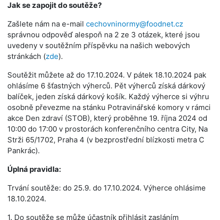
Jak se zapojit do soutěže?
Zašlete nám na e-mail
cechovninormy@foodnet.cz
správnou odpověď alespoň na 2 ze 3 otázek, které jsou
uvedeny v soutěžním příspěvku na našich webových
stránkách (
zde
).
Soutěžit můžete až do 17.10.2024. V pátek 18.10.2024 pak
ohlásíme 6 šťastných výherců. Pět výherců získá dárkový
balíček, jeden získá dárkový košík. Každý výherce si výhru
osobně převezme na stánku Potravinářské komory v rámci
akce Den zdraví (STOB), který proběhne 19. října 2024 od
10:00 do 17:00 v prostorách konferenčního centra City, Na
Strži 65/1702, Praha 4 (v bezprostřední blízkosti metra C
Pankrác).
Úplná pravidla:
Trvání soutěže: do 25.9. do 17.10.2024. Výherce ohlásime
18.10.2024.
1. Do soutěže se může účastník přihlásit zasláním