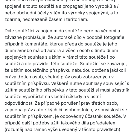
spojené s touto soutěží a s propagací jeho výrobků a /
nebo obchodní účely s těmito výrobky spojenými, a to
zdarma, neomezeně časem i teritoriem.
Dále soutěžící zapojením do soutěže bere na vědomí a
závazně prohlašuje, že autorské dílo v podobě fotografie,
případně komentáře, kterou předá do soutěže je jeho
dílem a/nebo má od autora a všech osob s tímto dílem
spojených souhlas s užitím v rámci této soutěže i po
soutěži a dle pravidel této soutěže. Soutěžící se zavazuje,
že užitím soutěžního příspěvku nebudou dotčena jakákoli
práva třetích osob, včetně práv osob zobrazených v
soutěžním příspěvku. Veškeré nutné souhlasy související s
užitím soutěžního příspěvku v této soutěži si musí účastník
soutěže vypořádat na vlastní náklady a vlastní
odpovědnost. Za případné porušení práv třetích osob,
zejména práv autorských či osobnostních, v souvislosti se
soutěžním příspěvkem, je odpovědný účastník soutěže. V
případě další potřeby užití takového díla pořadatelem
(rozuměj nad rámec výše uvedený v těchto pravidlech)