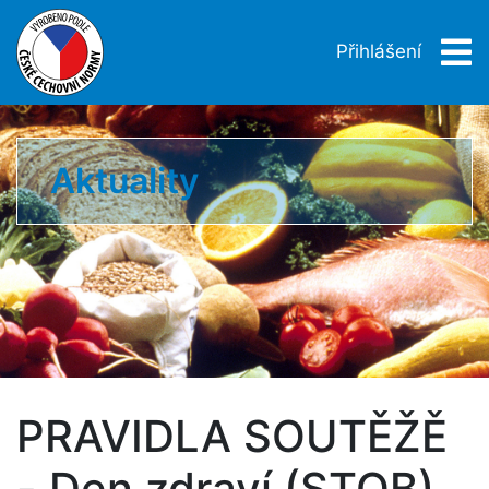
Přihlášení
Aktuality
PRAVIDLA SOUTĚŽĚ
- Den zdraví (STOB)