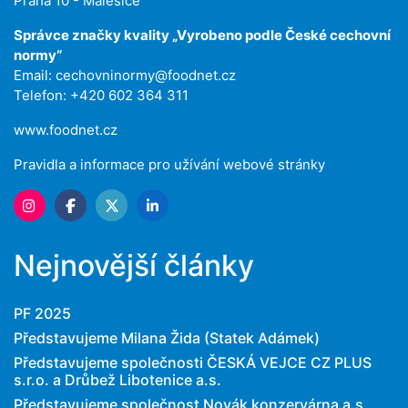
Praha 10 - Malešice
Správce značky kvality „Vyrobeno podle České cechovní
normy“
Email:
cechovninormy@foodnet.cz
Telefon: +420 602 364 311
www.foodnet.cz
Pravidla a informace pro užívání webové stránky
Nejnovější články
PF 2025
Představujeme Milana Žida (Statek Adámek)
Představujeme společnosti ČESKÁ VEJCE CZ PLUS
s.r.o. a Drůbež Libotenice a.s.
Představujeme společnost Novák konzervárna a.s.