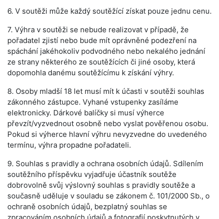
6. V soutěži může každý soutěžící získat pouze jednu cenu.
7. Výhra v soutěži se nebude realizovat v případě, že
pořadatel zjistí nebo bude mít oprávněné podezření na
spáchání jakéhokoliv podvodného nebo nekalého jednání
ze strany některého ze soutěžících či jiné osoby, která
dopomohla danému soutěžícímu k získání výhry.
8. Osoby mladší 18 let musí mít k účasti v soutěži souhlas
zákonného zástupce. Vyhané vstupenky zasíláme
elektronicky. Dárkové balíčky si musí výherce
převzít/vyzvednout osobně nebo vyslat pověřenou osobu.
Pokud si výherce hlavní výhru nevyzvedne do uvedeného
termínu, výhra propadne pořadateli.
9. Souhlas s pravidly a ochrana osobních údajů. Sdílením
soutěžního příspěvku vyjadřuje účastník soutěže
dobrovolně svůj výslovný souhlas s pravidly soutěže a
současně uděluje v souladu se zákonem č. 101/2000 Sb., o
ochraně osobních údajů, bezplatný souhlas se
zpracováním osobních údajů a fotografií poskytnutých v