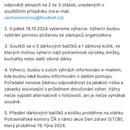
odpovědi alespoň na 2 ze 3 otázek, uvedených v
soutěžním příspěvku (na e-mail
cechovninormy@foodnet.cz
).
2. V pátek 18.10.2024 vybereme výherce. Výherci budou
vybíráni porotou složenou ze zástupců organizátora.
3. Soutěží se o 5 dárkových balíčků a 1 dárkový košík, ve
kterých mohou výherci najít potravinové výrobky, knížky,
kuchařky nebo další věcné dárky.
4. Výherci, budou o svých výhrách informováni e-mailem,
kde budou také budou informováni o dalším postupu.
Pořadatel nenese žádnou odpovědnost za jakákoli rizika a
závazky související s průběhem doručování výher. Výhry
nelze vyplatit alternativně v hotovosti, ani je nelze vymáhat
soudně.
5. Předání dárkových balíčků a košíku proběhne na stánku
Potravinářské komory ČR v rámci akce Den zdraví (STOB),
který proběhne 19. října 2024.