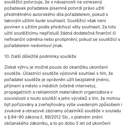
soutěžící potvrzuje, že v návaznosti na vznesený
požadavek pořadatele písemně potvrdí právo užití
předmětného autorského díla pořadatelem, pokud s
takovým užitím bude souhlasit. Soutěžící však není
povinen s užitím podle předchozí věty souhlasit. Za toto
užití soutěžícímu nepřísluší žádná dodatečná finanční či
nefinanční odměna nebo protiplnění, pokud se soutěžící s
pořadatelem nedomluví jinak.
10. Další důležité podmínky soutěže
Získat výhru je možné pouze do okamžiku ukončení
soutěže. Účastníci soutěže výslovně souhlasí s tím, že
pořadatel soutěže je oprávněn užít bezplatně jméno,
příjmení a město v médiích (včetně internetu),
propagačních a reklamních materiálech organizátora v
souvislosti s touto soutěží a jeho výrobků s tím, že mohou
být pořizovány a zveřejňovány výše uvedeným způsobem i
zvukové a obrazové záznamy účastníků soutěže v souladu
s § 84–90 zákona č. 89/2012 Sb., v platném znění
občanského zákoníku, a to po dobu 5 let od ukončení