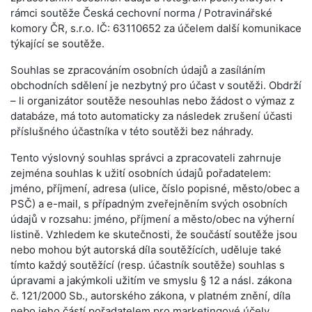
rámci soutěže Česká cechovní norma / Potravinářské
komory ČR, s.r.o. IČ: 63110652 za účelem další komunikace
týkající se soutěže.
Souhlas se zpracováním osobních údajů a zasíláním
obchodních sdělení je nezbytný pro účast v soutěži. Obdrží
– li organizátor soutěže nesouhlas nebo žádost o výmaz z
databáze, má toto automaticky za následek zrušení účasti
příslušného účastníka v této soutěži bez náhrady.
Tento výslovný souhlas správci a zpracovateli zahrnuje
zejména souhlas k užití osobních údajů pořadatelem:
jméno, příjmení, adresa (ulice, číslo popisné, město/obec a
PSČ) a e-mail, s případným zveřejněním svých osobních
údajů v rozsahu: jméno, příjmení a město/obec na výherní
listině. Vzhledem ke skutečnosti, že součástí soutěže jsou
nebo mohou být autorská díla soutěžících, uděluje také
tímto každý soutěžící (resp. účastník soutěže) souhlas s
úpravami a jakýmkoli užitím ve smyslu § 12 a násl. zákona
č. 121/2000 Sb., autorského zákona, v platném znění, díla
nebo jeho částí pořadatelem pro marketingové účely