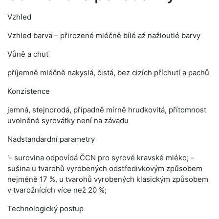
Vzhled
Vzhled barva – přirozené mléčně bílé až nažloutlé barvy
Vůně a chuť
příjemně mléčně nakyslá, čistá, bez cizích příchutí a pachů
Konzistence
jemná, stejnorodá, případně mírně hrudkovitá, přítomnost
uvolněné syrovátky není na závadu
Nadstandardní parametry
'- surovina odpovídá ČCN pro syrové kravské mléko; -
sušina u tvarohů vyrobených odstředivkovým způsobem
nejméně 17 %, u tvarohů vyrobených klasickým způsobem
v tvarožnících více než 20 %;
Technologický postup