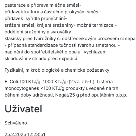
pasterace a příprava mléčné směsi-
přídavek kultury a částečné prokysání směsi-
přídavek syřidla promíchání-
srážení směsi, krájení sraženiny- možná termizace -
oddělení sraženiny a syrovátky
klasicky přes tvarožníky či odstředivkovým procesem či separac
- případná standardizace tučnosti tvarohu smetanou -
naplnění do spotřebitelského obalu- vychlazení-
skladování v chladu před expedicí
Fyzikální, mikrobiologické a chemické požadavky
E. Coli:100 KTJ/g; 1000 KTJ/g-(2 vz. z 5-ti); Listeria
monocytogenes <100 KTJ/g produkty uvedené na trh
během doby údržnosti, Negat/25 g před opuštěním p.p.p.
Uživatel
Schváleno
25.2.2025 12:23:51