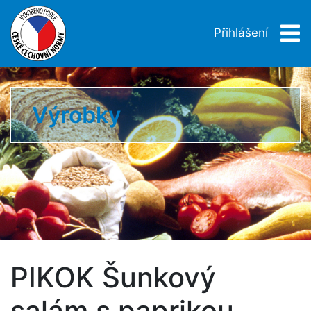
Přihlášení
Výrobky
PIKOK Šunkový
salám s paprikou