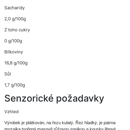
Sacharidy
2,0 g/100g
Z toho cukry
0 g/100g
Bílkoviny
16,8 g/100g
Sůl
1,7 g/100g
Senzorické požadavky
Vzhled
Výrobek je plátkován, na řezu kulatý. Řez hladký, je patrna
mozaika tvořená masově růžovou spojkou a kousky libové