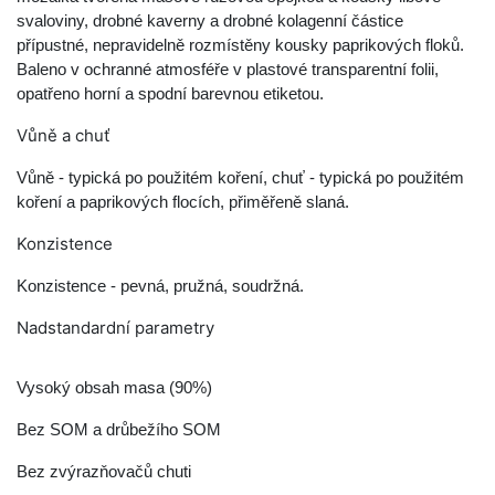
svaloviny, drobné kaverny a drobné kolagenní částice
přípustné, nepravidelně rozmístěny kousky paprikových floků.
Baleno v ochranné atmosféře v plastové transparentní folii,
opatřeno horní a spodní barevnou etiketou.
Vůně a chuť
Vůně - typická po použitém koření, chuť - typická po použitém
koření a
paprikových flocích, přiměřeně slaná.
Konzistence
Konzistence - pevná, pružná, soudržná.
Nadstandardní parametry
Vysoký obsah masa (90%)
Bez SOM a drůbežího SOM
Bez zvýrazňovačů chuti