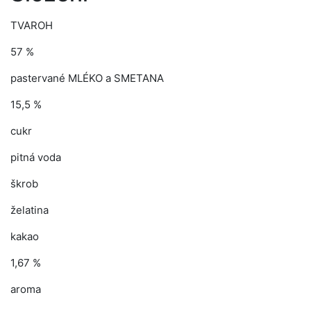
TVAROH
57 %
pastervané MLÉKO a SMETANA
15,5 %
cukr
pitná voda
škrob
želatina
kakao
1,67 %
aroma