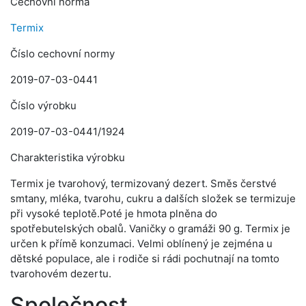
Cechovní norma
Termix
Číslo cechovní normy
2019-07-03-0441
Číslo výrobku
2019-07-03-0441/1924
Charakteristika výrobku
Termix je tvarohový, termizovaný dezert. Směs čerstvé
smtany, mléka, tvarohu, cukru a dalších složek se termizuje
při vysoké teplotě.Poté je hmota plněna do
spotřebutelských obalů. Vaničky o gramáži 90 g. Termix je
určen k přímě konzumaci. Velmi oblínený je zejména u
dětské populace, ale i rodiče si rádi pochutnají na tomto
tvarohovém dezertu.
Společnost