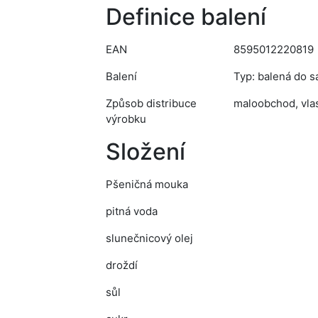
Definice balení
EAN
8595012220819
Balení
Typ: balená do s
Způsob distribuce
maloobchod, vlas
výrobku
Složení
Pšeničná mouka
pitná voda
slunečnicový olej
droždí
sůl