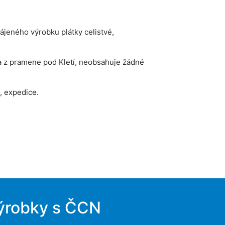
ájeného výrobku plátky celistvé,
da z pramene pod Kletí, neobsahuje žádné
í, expedice.
ýrobky s ČCN