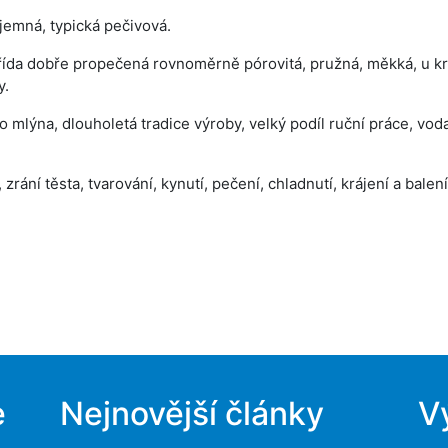
íjemná, typická pečivová.
řída dobře propečená rovnoměrně pórovitá, pružná, měkká, u kr
y.
o mlýna, dlouholetá tradice výroby, velký podíl ruční práce, vo
 zrání těsta, tvarování, kynutí, pečení, chladnutí, krájení a balen
e
Nejnovější články
V