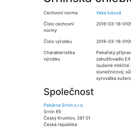
Cechovní norma
Veka tuková
Číslo cechovní
2016-03-18-010
normy
Číslo výrobku
2016-03-18-010
Charakteristika
Pekařský příprav
výrobku
zahušťovadlo E41
(sušené mléčné s
slunečnicový, sů
syrovátka sušen
Společnost
Pekárna Srnín s.r.o.
Srnín 65
Český Krumlov, 381 01
Česká republika