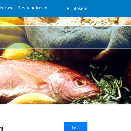
istrace
Testy potravin
Přihlášení
g
Tisk