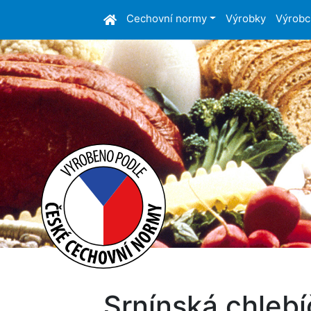
Cechovní normy
Výrobky
Výrobc
Srnínská chleb