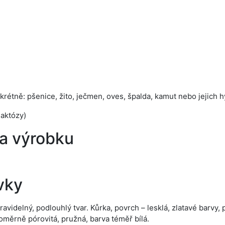
nkrétně: pšenice, žito, ječmen, oves, špalda, kamut nebo jejich 
laktózy)
a výrobku
vky
ravidelný, podlouhlý tvar. Kůrka, povrch – lesklá, zlatavé barvy, 
měrně pórovitá, pružná, barva téměř bílá.