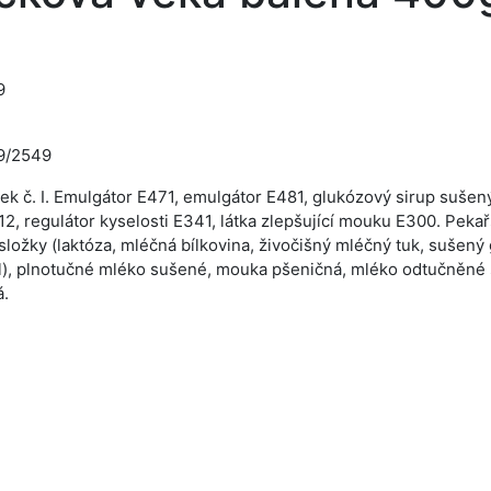
9
9/2549
ek č. I. Emulgátor E471, emulgátor E481, glukózový sirup suše
2, regulátor kyselosti E341, látka zlepšující mouku E300. Pekař
ložky (laktóza, mléčná bílkovina, živočišný mléčný tuk, sušený g
l), plnotučné mléko sušené, mouka pšeničná, mléko odtučněné 
á.