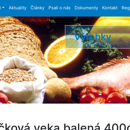
i
Aktuality
Články
Psali o nás
Dokumenty
Kontakt
Reg
Výrobky
íčková veka balená 400