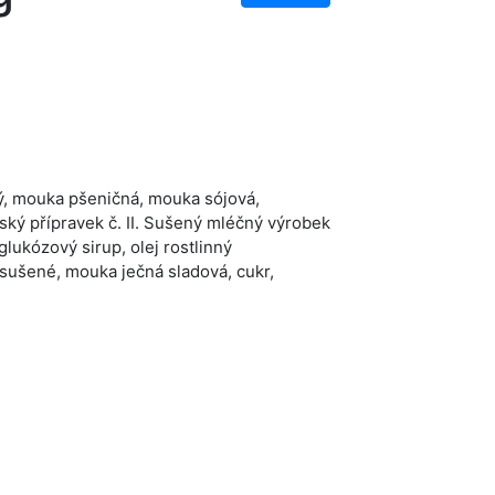
ný, mouka pšeničná, mouka sójová,
ský přípravek č. II. Sušený mléčný výrobek
lukózový sirup, olej rostlinný
sušené, mouka ječná sladová, cukr,