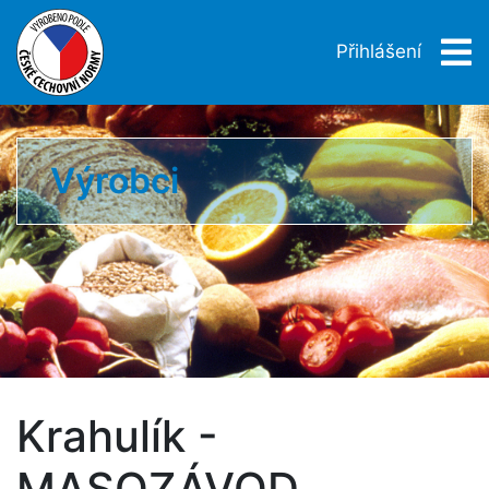
Přihlášení
Výrobci
Krahulík -
MASOZÁVOD