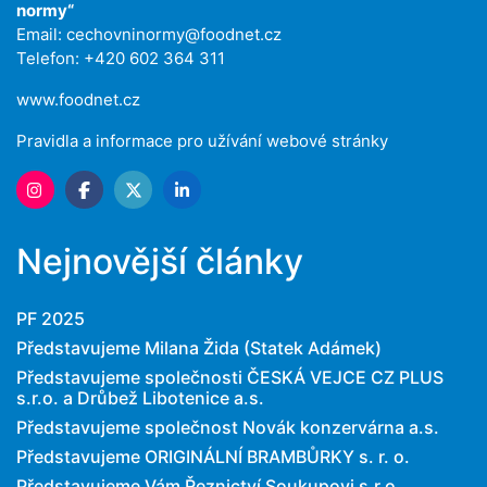
normy“
Email:
cechovninormy@foodnet.cz
Telefon: +420 602 364 311
www.foodnet.cz
Pravidla a informace pro užívání webové stránky
Nejnovější články
PF 2025
Představujeme Milana Žida (Statek Adámek)
Představujeme společnosti ČESKÁ VEJCE CZ PLUS
s.r.o. a Drůbež Libotenice a.s.
Představujeme společnost Novák konzervárna a.s.
Představujeme ORIGINÁLNÍ BRAMBŮRKY s. r. o.
Představujeme Vám Řeznictví Soukupovi s.r.o.