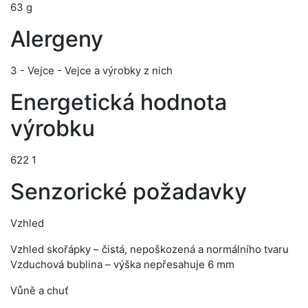
63 g
Alergeny
3 - Vejce - Vejce a výrobky z nich
Energetická hodnota
výrobku
622 1
Senzorické požadavky
Vzhled
Vzhled skořápky – čistá, nepoškozená a normálního tvaru
Vzduchová bublina – výška nepřesahuje 6 mm
Vůně a chuť