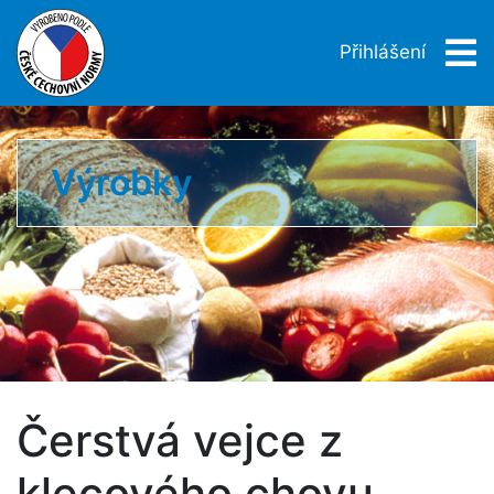
Přihlášení
Výrobky
Čerstvá vejce z
klecového chovu,