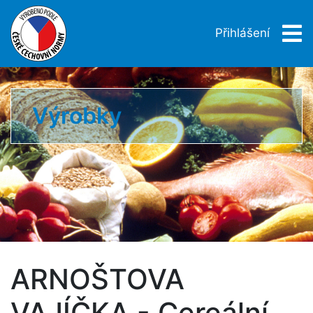
Přihlášení
Výrobky
ARNOŠTOVA
VAJÍČKA - Cereální