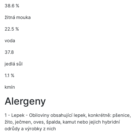
38.6 %
žitná mouka
22.5 %
voda
37.8
jedlá sůl
1.1 %
kmín
Alergeny
1 - Lepek - Obiloviny obsahující lepek, konkrétně: pšenice,
žito, ječmen, oves, špalda, kamut nebo jejich hybridní
odrůdy a výrobky z nich