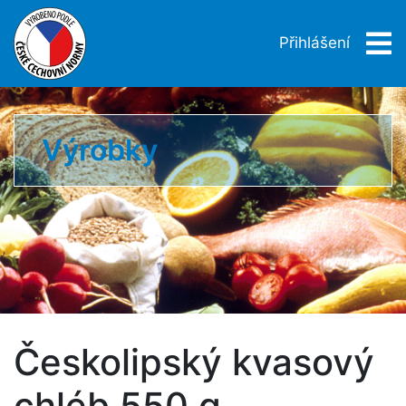
Přihlášení
Výrobky
Českolipský kvasový
chléb 550 g