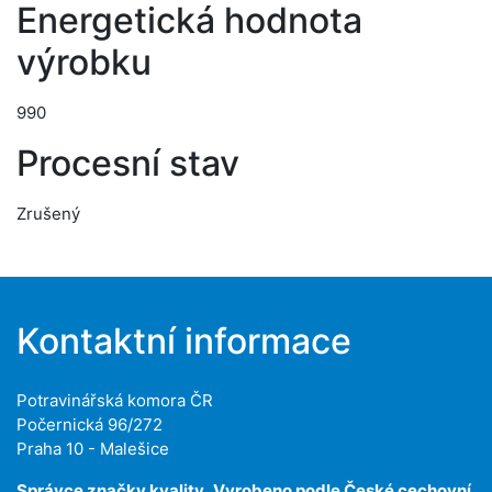
Energetická hodnota
výrobku
990
Procesní stav
Zrušený
Kontaktní informace
Potravinářská komora ČR
Počernická 96/272
Praha 10 - Malešice
Správce značky kvality „Vyrobeno podle České cechovní