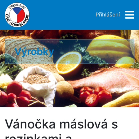
Přihlášení
Výrobky
Vánočka máslová s
rozinkami a