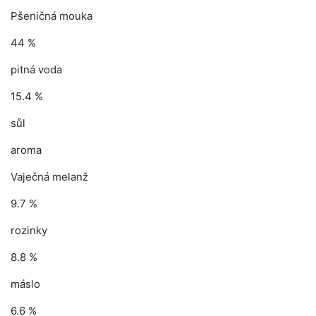
Pšeničná mouka
44 %
pitná voda
15.4 %
sůl
aroma
Vaječná melanž
9.7 %
rozinky
8.8 %
máslo
6.6 %