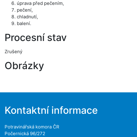
úprava před pečením,
pečení,
chladnutí,
balení.
Procesní stav
Zrušený
Obrázky
Kontaktní informace
Potravinářská komora ČR
Počernická 96/272