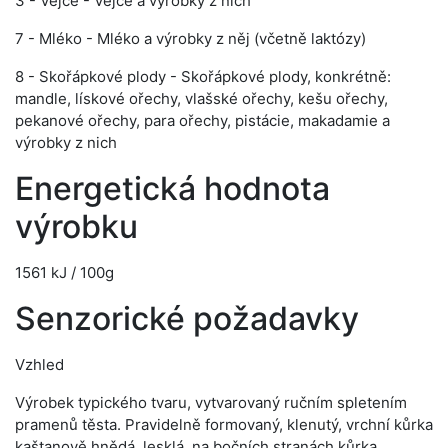
3 - Vejce - Vejce a výrobky z nich
7 - Mléko - Mléko a výrobky z něj (včetně laktózy)
8 - Skořápkové plody - Skořápkové plody, konkrétně:
mandle, lískové ořechy, vlašské ořechy, kešu ořechy,
pekanové ořechy, para ořechy, pistácie, makadamie a
výrobky z nich
Energetická hodnota
výrobku
1561 kJ / 100g
Senzorické požadavky
Vzhled
Výrobek typického tvaru, vytvarovaný ručním spletením
pramenů těsta. Pravidelně formovaný, klenutý, vrchní kůrka
kaštanově hnědá, lesklá, na bočních stranách kůrka