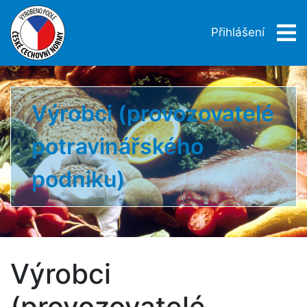
Přihlášení
Výrobci (provozovatelé
potravinářského
podniku)
Výrobci
(provozovatelé